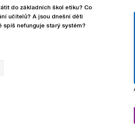
rátit do základních škol etiku? Co
í učitelů? A jsou dnešní děti
ě spíš nefunguje starý systém?