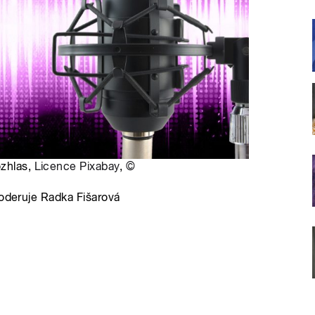
ozhlas,
Licence Pixabay
,
©
Moderuje Radka Fišarová