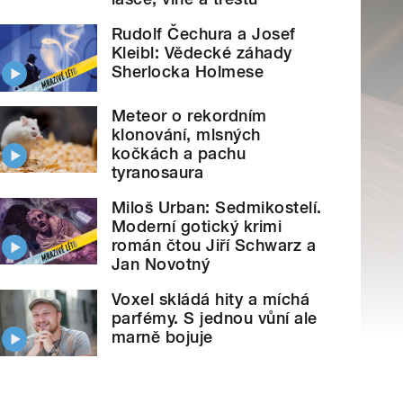
Rudolf Čechura a Josef
Kleibl: Vědecké záhady
Sherlocka Holmese
Meteor o rekordním
klonování, mlsných
kočkách a pachu
tyranosaura
Miloš Urban: Sedmikostelí.
Moderní gotický krimi
román čtou Jiří Schwarz a
Jan Novotný
Voxel skládá hity a míchá
parfémy. S jednou vůní ale
marně bojuje