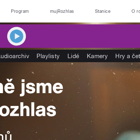
Program
mujRozhlas
Stanice
O r
udioarchiv
Playlisty
Lidé
Kamery
Hry a če