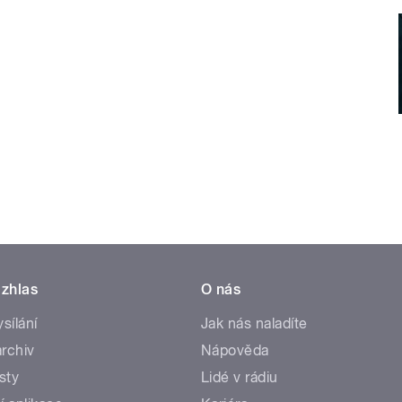
zhlas
O nás
ysílání
Jak nás naladíte
rchiv
Nápověda
sty
Lidé v rádiu