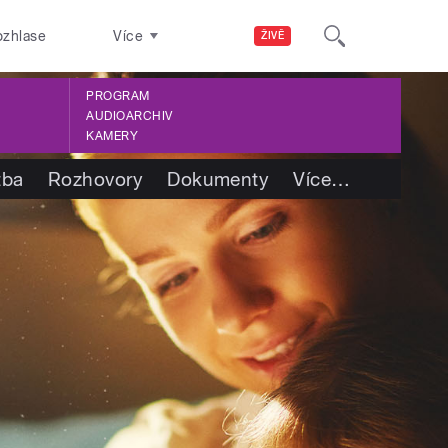
ozhlase
Více
ŽIVĚ
PROGRAM
AUDIOARCHIV
KAMERY
tba
Rozhovory
Dokumenty
Více
…