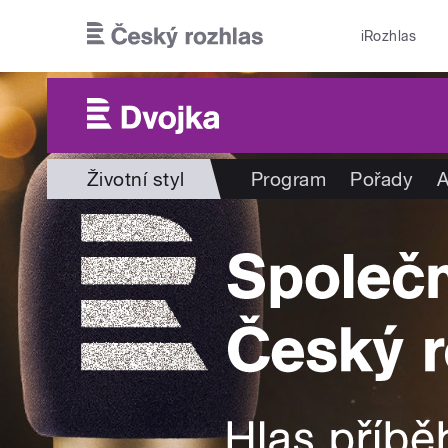
Přejít k hlavnímu obsahu
iRozhlas
Životní styl
Program
Pořady
A