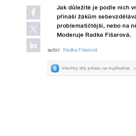
Jak důležité je podle nich v
přináší žákům sebevzděláván
problematičtější, nebo na n
Moderuje Radka Fišarová.
autor:
Radka Fišarová
Všechny díly pořadu na mujRozhlas