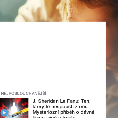
NEJPOSLOUCHANĚJŠÍ
J. Sheridan Le Fanu: Ten,
který tě nespouští z očí.
Mysteriózní příběh o dávné
lásce, vině a trestu