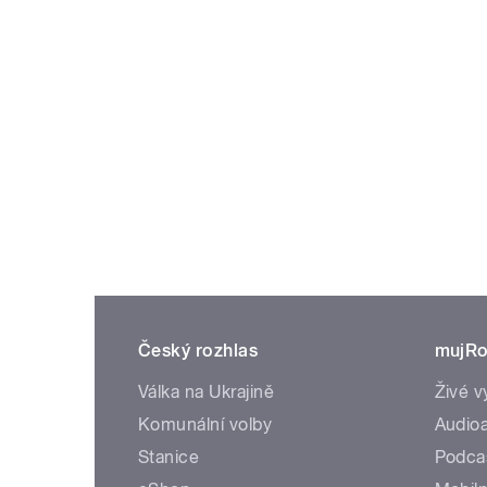
Český rozhlas
mujRo
Válka na Ukrajině
Živé v
Komunální volby
Audioa
Stanice
Podca