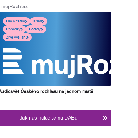
mujRozhlas
Hry a četby
Krimi
Pohádky
Pořady
Živé vysílání
Audiosvět Českého rozhlasu na jednom místě
Jak nás naladíte na DABu