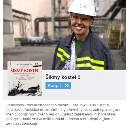
Šikmý kostel 3
Koupit
Románová kronika ztraceného města - léta 1945–1961. Karin
Lednická předkládá do značné míry převratný, dosavadní paradigma
měnící obraz hornického regionu, jehož zahlazenou historii stále
překrývá tlustá vrstva mýtů a zakořeněných stereotypů o „černé
zemi a rudém kraji“.