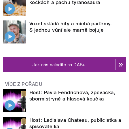
kočkách a pachu tyranosaura
Voxel skládá hity a míchá parfémy.
S jednou vůní ale marně bojuje
Jak nás naladíte na DABu
VÍCE Z POŘADU
Host: Pavla Fendrichová, zpěvačka,
sbormistryně a hlasová koučka
Host: Ladislava Chateau, publicistka a
spisovatelka