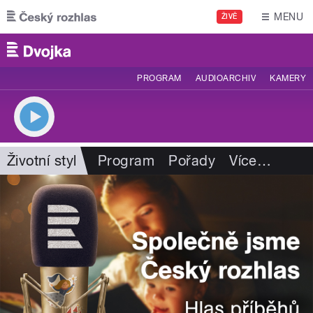
Přejít k hlavnímu obsahu
MENU
ŽIVĚ
PROGRAM
AUDIOARCHIV
KAMERY
Životní styl
Program
Pořady
Více
…