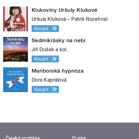
Klukoviny Uršuly Klukové
Uršula Kluková – Patrik Rozehnal
Koupit
Sedmikrásky na nebi
Jiří Dušek a kol.
Koupit
Mariborská hypnóza
Dora Kaprálová
Koupit
Český rozhlas
O nás