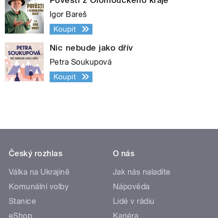
Igor Bareš
Koupit
Nic nebude jako dřív
Petra Soukupová
Koupit
Český rozhlas
O nás
Válka na Ukrajině
Jak nás naladíte
Komunální volby
Nápověda
Stanice
Lidé v rádiu
eShop
Kariéra