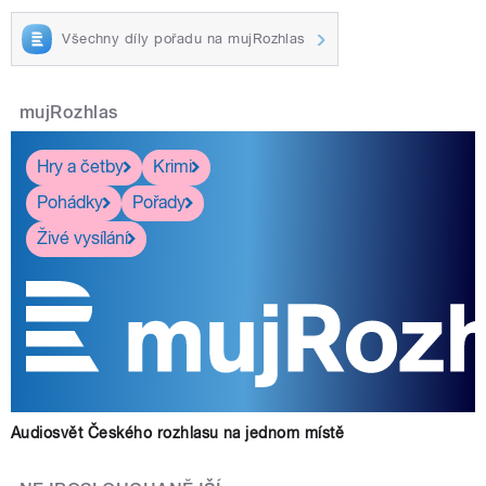
Všechny díly pořadu na mujRozhlas
mujRozhlas
Hry a četby
Krimi
Pohádky
Pořady
Živé vysílání
Audiosvět Českého rozhlasu na jednom místě