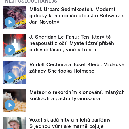
NEJPOSLOUCHANĚJŠÍ
Miloš Urban: Sedmikostelí. Moderní
gotický krimi román čtou Jiří Schwarz a
Jan Novotný
J. Sheridan Le Fanu: Ten, který tě
nespouští z očí. Mysteriózní příběh
o dávné lásce, vině a trestu
Rudolf Čechura a Josef Kleibl: Vědecké
záhady Sherlocka Holmese
Meteor o rekordním klonování, mlsných
kočkách a pachu tyranosaura
Voxel skládá hity a míchá parfémy.
S jednou vůní ale marně bojuje