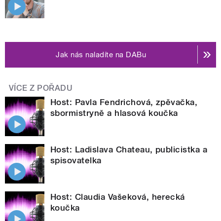
Jak nás naladíte na DABu
VÍCE Z POŘADU
Host: Pavla Fendrichová, zpěvačka,
sbormistryně a hlasová koučka
Host: Ladislava Chateau, publicistka a
spisovatelka
Host: Claudia Vašeková, herecká
koučka