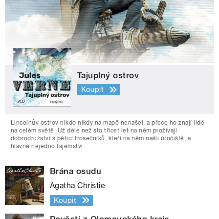
Tajuplný ostrov
Koupit
Lincolnův ostrov nikdo nikdy na mapě nenašel, a přece ho znají lidé
na celém světě. Už déle než sto třicet let na něm prožívají
dobrodružství s pěticí trosečníků, kteří na něm našli útočiště, a
hlavně nejedno tajemství.
Brána osudu
Agatha Christie
Koupit
Pověsti z Olomouckého kraje