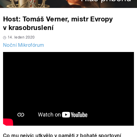
Host: Tomáš Verner, mistr Evropy
v krasobruslení
14. leden 2020
Noční Mikrofórum
Co mu nejvíc utkvělo v paměti z bohaté sportovní