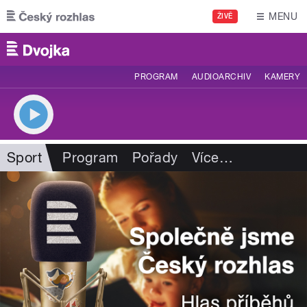
Přejít k hlavnímu obsahu
MENU
ŽIVĚ
PROGRAM
AUDIOARCHIV
KAMERY
Sport
Program
Pořady
Více
…