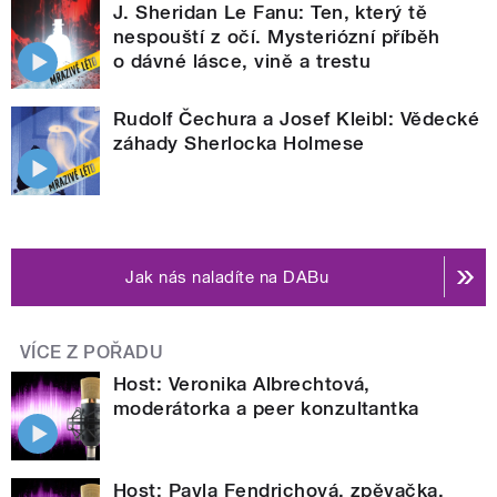
J. Sheridan Le Fanu: Ten, který tě
nespouští z očí. Mysteriózní příběh
o dávné lásce, vině a trestu
Rudolf Čechura a Josef Kleibl: Vědecké
záhady Sherlocka Holmese
Jak nás naladíte na DABu
VÍCE Z POŘADU
Host: Veronika Albrechtová,
moderátorka a peer konzultantka
Host: Pavla Fendrichová, zpěvačka,