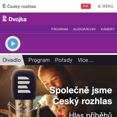
Přejít k hlavnímu obsahu
MENU
ŽIVĚ
PROGRAM
AUDIOARCHIV
KAMERY
Divadlo
Program
Pořady
Více
…