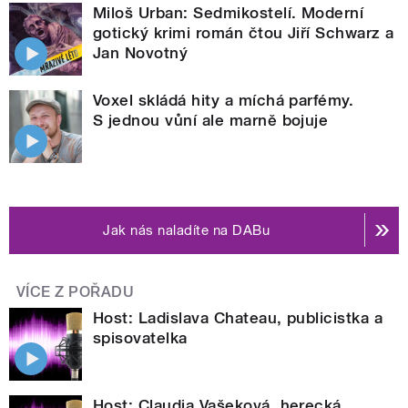
Miloš Urban: Sedmikostelí. Moderní
gotický krimi román čtou Jiří Schwarz a
Jan Novotný
Voxel skládá hity a míchá parfémy.
S jednou vůní ale marně bojuje
Jak nás naladíte na DABu
VÍCE Z POŘADU
Host: Ladislava Chateau, publicistka a
spisovatelka
Host: Claudia Vašeková, herecká