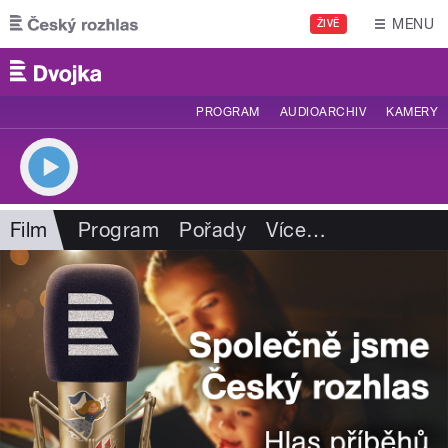
Přejít k hlavnímu obsahu
MENU
ŽIVĚ
PROGRAM
AUDIOARCHIV
KAMERY
Film
Program
Pořady
Více
…