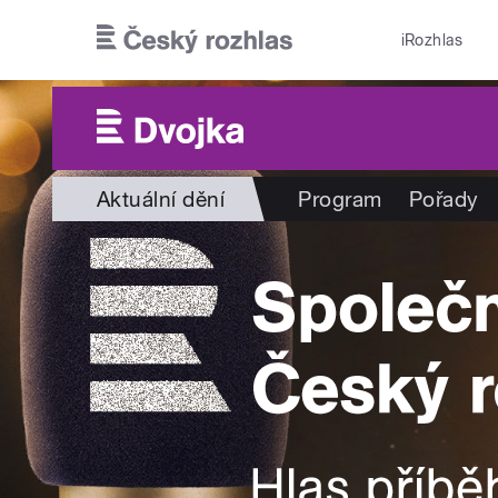
Přejít k hlavnímu obsahu
iRozhlas
Aktuální dění
Program
Pořady