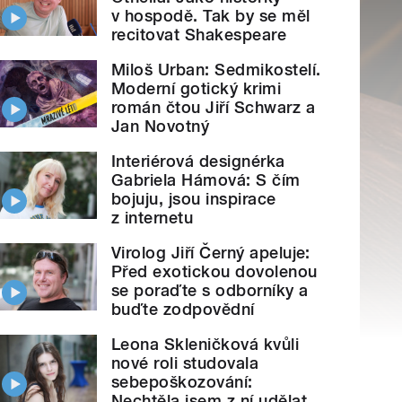
v hospodě. Tak by se měl
recitovat Shakespeare
Miloš Urban: Sedmikostelí.
Moderní gotický krimi
román čtou Jiří Schwarz a
Jan Novotný
Interiérová designérka
Gabriela Hámová: S čím
bojuju, jsou inspirace
z internetu
Virolog Jiří Černý apeluje:
Před exotickou dovolenou
se poraďte s odborníky a
buďte zodpovědní
Leona Skleničková kvůli
nové roli studovala
sebepoškozování:
Nechtěla jsem z ní udělat