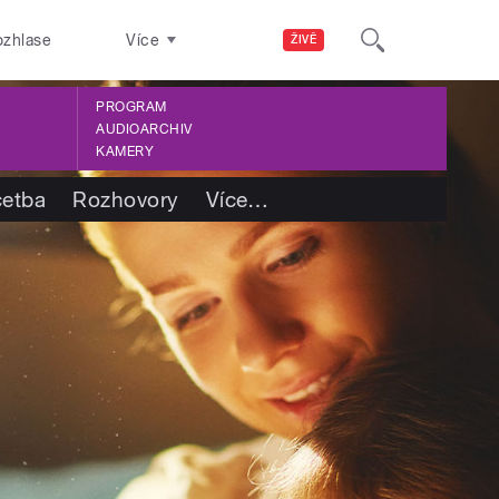
ozhlase
Více
ŽIVĚ
PROGRAM
AUDIOARCHIV
KAMERY
četba
Rozhovory
Více
…