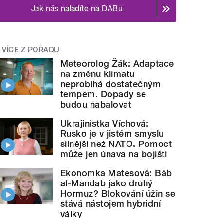
Jak nás naladíte na DABu
VÍCE Z POŘADU
Meteorolog Žák: Adaptace
na změnu klimatu
neprobíhá dostatečným
tempem. Dopady se
budou nabalovat
Ukrajinistka Víchová:
Rusko je v jistém smyslu
silnější než NATO. Pomoct
může jen únava na bojišti
Ekonomka Matesová: Báb
al-Mandab jako druhý
Hormuz? Blokování úžin se
stává nástojem hybridní
války