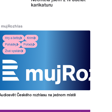
karikaturu
mujRozhlas
Hry a četby
Krimi
Pohádky
Pořady
Živé vysílání
Audiosvět Českého rozhlasu na jednom místě