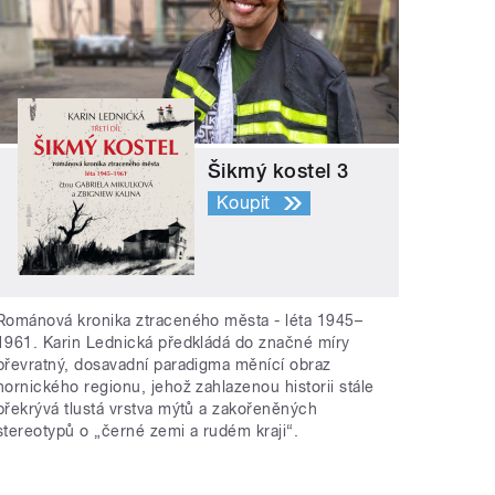
Šikmý kostel 3
Koupit
Románová kronika ztraceného města - léta 1945–
1961. Karin Lednická předkládá do značné míry
převratný, dosavadní paradigma měnící obraz
hornického regionu, jehož zahlazenou historii stále
překrývá tlustá vrstva mýtů a zakořeněných
stereotypů o „černé zemi a rudém kraji“.