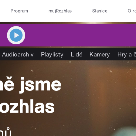
Program
mujRozhlas
Stanice
O r
Audioarchiv
Playlisty
Lidé
Kamery
Hry a 