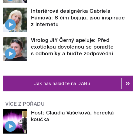
Interiérová designérka Gabriela
Hámová: S čím bojuju, jsou inspirace
z internetu
Virolog Jiří Černý apeluje: Před
exotickou dovolenou se poraďte
s odborníky a buďte zodpovědní
Jak nás naladíte na DABu
VÍCE Z POŘADU
Host: Claudia Vašeková, herecká
koučka