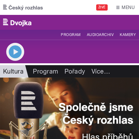
Přejít k hlavnímu obsahu
MENU
ŽIVĚ
PROGRAM
AUDIOARCHIV
KAMERY
Kultura
Program
Pořady
Více
…