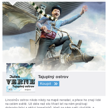
Tajuplný ostrov
Koupit
Lincolnův ostrov nikdo nikdy na mapě nenašel, a přece ho znají lidé
na celém světě. Už déle než sto třicet let na něm prožívají
dobrodružství s pěticí trosečníků, kteří na něm našli útočiště, a