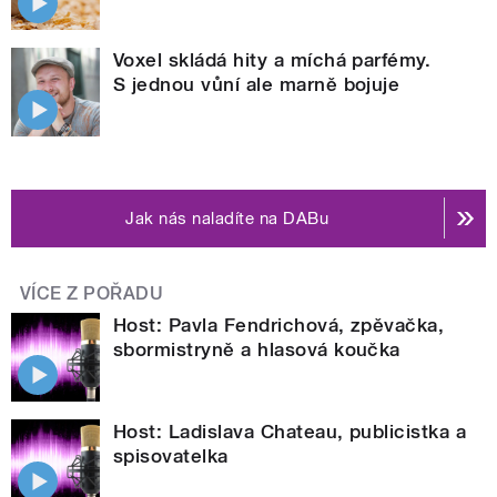
Voxel skládá hity a míchá parfémy.
S jednou vůní ale marně bojuje
Jak nás naladíte na DABu
VÍCE Z POŘADU
Host: Pavla Fendrichová, zpěvačka,
sbormistryně a hlasová koučka
Host: Ladislava Chateau, publicistka a
spisovatelka