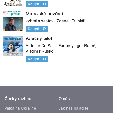
Koupit
Moravské pověsti
vybral a sestavil Zdeněk Truhlář
Koupit
Válečný pilot
Antoine De Saint Exupéry, Igor Bareš,
Vladimír Rusko
Koupit
Český rozhlas
O nás
Válka na Ukrajině
Jak nás naladíte