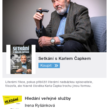
Setkání s Karlem Čapkem
Koupit
Literární fikce, pokus přiblížit literární nadsázkou spisovatele,
filozofa, ale hlavně člověka Karla Čapka trochu jinou formou.
Hledání veřejné služby
Irena Ryšánková