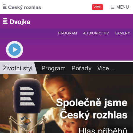
Přejít k hlavnímu obsahu
MENU
ŽIVĚ
PROGRAM
AUDIOARCHIV
KAMERY
Životní styl
Program
Pořady
Více
…