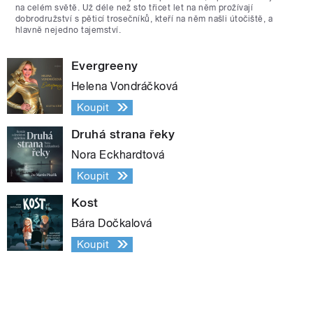
na celém světě. Už déle než sto třicet let na něm prožívají
dobrodružství s pěticí trosečníků, kteří na něm našli útočiště, a
hlavně nejedno tajemství.
Evergreeny
Helena Vondráčková
Koupit
Druhá strana řeky
Nora Eckhardtová
Koupit
Kost
Bára Dočkalová
Koupit