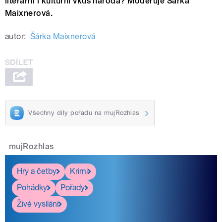
literární i kulturní vkus národa? Moderuje Šárka
Maixnerová.
autor:
Šárka Maixnerová
Všechny díly pořadu na mujRozhlas
mujRozhlas
Hry a četby
Krimi
Pohádky
Pořady
Živé vysílání