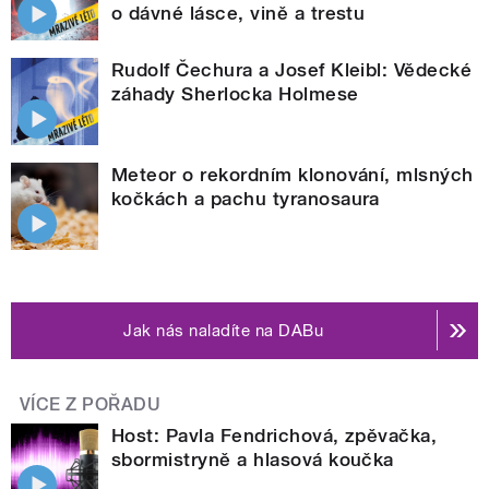
o dávné lásce, vině a trestu
Rudolf Čechura a Josef Kleibl: Vědecké
záhady Sherlocka Holmese
Meteor o rekordním klonování, mlsných
kočkách a pachu tyranosaura
Jak nás naladíte na DABu
VÍCE Z POŘADU
Host: Pavla Fendrichová, zpěvačka,
sbormistryně a hlasová koučka