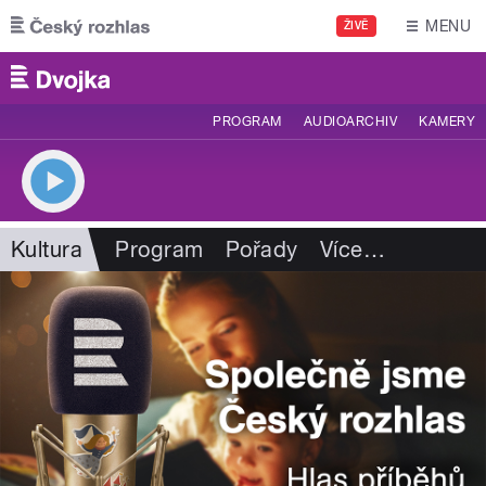
Přejít k hlavnímu obsahu
MENU
ŽIVĚ
PROGRAM
AUDIOARCHIV
KAMERY
Kultura
Program
Pořady
Více
…