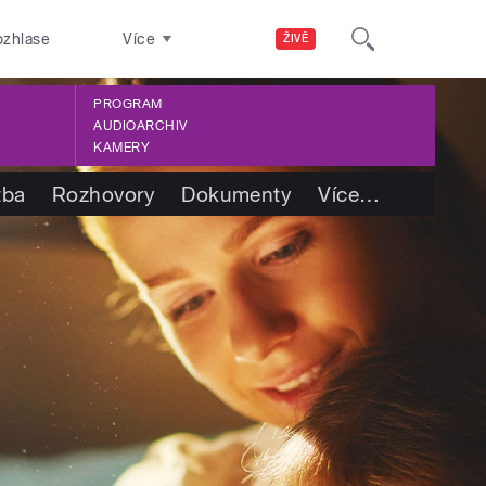
ozhlase
Více
ŽIVĚ
PROGRAM
AUDIOARCHIV
KAMERY
tba
Rozhovory
Dokumenty
Více
…