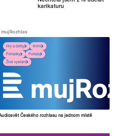
karikaturu
mujRozhlas
Hry a četby
Krimi
Pohádky
Pořady
Živé vysílání
Audiosvět Českého rozhlasu na jednom místě