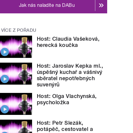
Jak nás naladíte na DABu
VÍCE Z POŘADU
Host: Claudia Vašeková,
herecká koučka
Host: Jaroslav Kepka ml.,
úspěšný kuchař a vášnivý
sběratel nepotřebných
suvenýrů
Host: Olga Vlachynská,
psycholožka
Host: Petr Slezák,
potápěč, cestovatel a