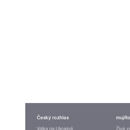
Český rozhlas
mujRo
Válka na Ukrajině
Živé v