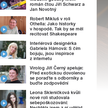
román čtou Jiří Schwarz a
Jan Novotný
Robert Mikluš v roli
Othella: Jako historky
v hospodě. Tak by se měl
recitovat Shakespeare
Interiérová designérka
Gabriela Hámová: S čím
bojuju, jsou inspirace
z internetu
Virolog Jiří Černý apeluje:
Před exotickou dovolenou
se poraďte s odborníky a
buďte zodpovědní
Leona Skleničková kvůli
nové roli studovala
sebepoškozování:
Nechtěla jsem z ní udělat