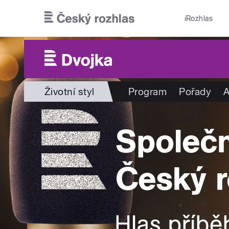
Přejít k hlavnímu obsahu
iRozhlas
Životní styl
Program
Pořady
A