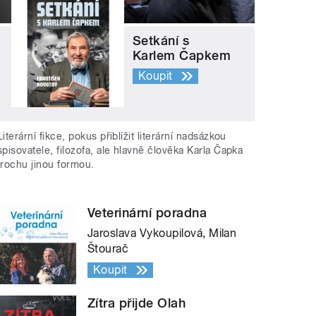
Setkání s
Karlem Čapkem
Koupit
Literární fikce, pokus přiblížit literární nadsázkou
spisovatele, filozofa, ale hlavně člověka Karla Čapka
trochu jinou formou.
Veterinární poradna
Jaroslava Vykoupilová, Milan
Štourač
Koupit
Zítra přijde Olah