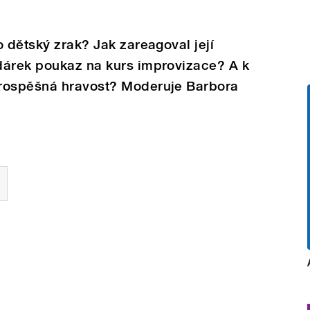
o dětský zrak? Jak zareagoval její
dárek poukaz na kurs improvizace? A k
prospěšná hravost? Moderuje Barbora