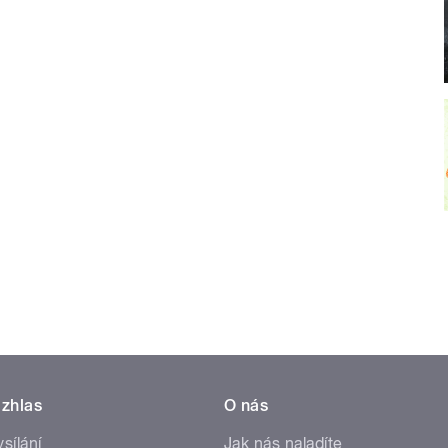
zhlas
O nás
ysílání
Jak nás naladíte