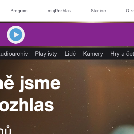
Program
mujRozhlas
Stanice
O r
udioarchiv
Playlisty
Lidé
Kamery
Hry a če