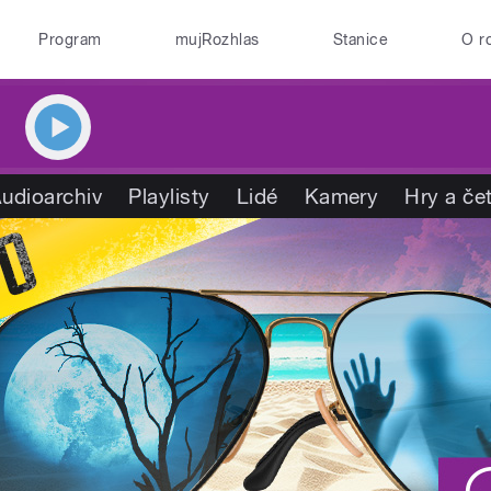
Program
mujRozhlas
Stanice
O r
udioarchiv
Playlisty
Lidé
Kamery
Hry a če