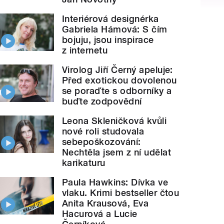
Interiérová designérka
Gabriela Hámová: S čím
bojuju, jsou inspirace
z internetu
Virolog Jiří Černý apeluje:
Před exotickou dovolenou
se poraďte s odborníky a
buďte zodpovědní
Leona Skleničková kvůli
nové roli studovala
sebepoškozování:
Nechtěla jsem z ní udělat
karikaturu
Paula Hawkins: Dívka ve
vlaku. Krimi bestseller čtou
Anita Krausová, Eva
Hacurová a Lucie