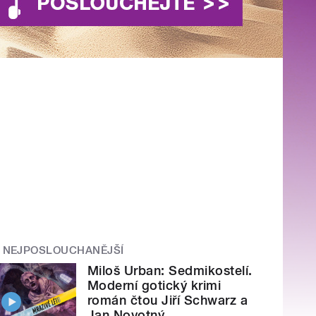
NEJPOSLOUCHANĚJŠÍ
Miloš Urban: Sedmikostelí.
Moderní gotický krimi
román čtou Jiří Schwarz a
Jan Novotný