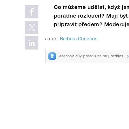
Co můžeme udělat, když jsm
pořádně rozloučit? Mají být
připravit předem? Moderuj
autor:
Barbora Chuecos
Všechny díly pořadu na mujRozhlas