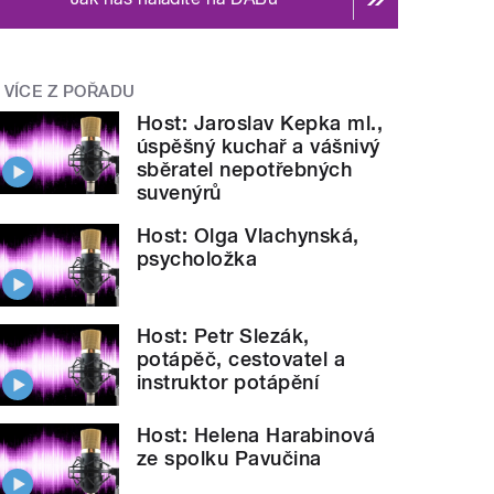
VÍCE Z POŘADU
Host: Jaroslav Kepka ml.,
úspěšný kuchař a vášnivý
sběratel nepotřebných
suvenýrů
Host: Olga Vlachynská,
psycholožka
Host: Petr Slezák,
potápěč, cestovatel a
instruktor potápění
Host: Helena Harabinová
ze spolku Pavučina