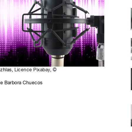
ozhlas,
Licence Pixabay
,
©
uje Barbora Chuecos