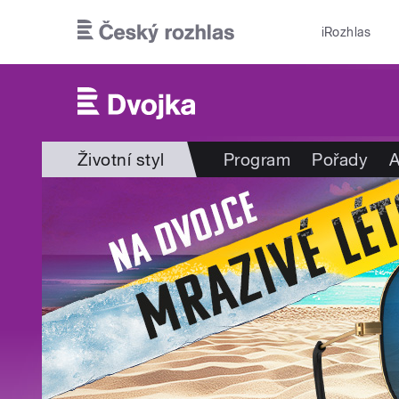
Přejít k hlavnímu obsahu
iRozhlas
Životní styl
Program
Pořady
A