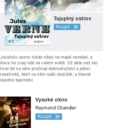
Tajuplný ostrov
Koupit
Lincolnův ostrov nikdo nikdy na mapě nenašel, a
přece ho znají lidé na celém světě. Už déle než sto
třicet let na něm prožívají dobrodružství s pěticí
trosečníků, kteří na něm našli útočiště, a hlavně
nejedno tajemství.
Vysoké okno
Raymond Chandler
Koupit