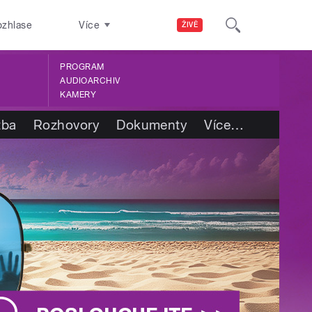
ozhlase
Více
ŽIVĚ
PROGRAM
AUDIOARCHIV
KAMERY
tba
Rozhovory
Dokumenty
Více
…