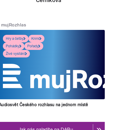
Černíková
mujRozhlas
Hry a četby
Krimi
Pohádky
Pořady
Živé vysílání
Audiosvět Českého rozhlasu na jednom místě
Jak nás naladíte na DABu