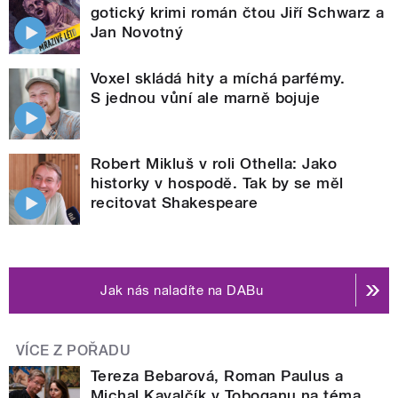
gotický krimi román čtou Jiří Schwarz a
Jan Novotný
Voxel skládá hity a míchá parfémy.
S jednou vůní ale marně bojuje
Robert Mikluš v roli Othella: Jako
historky v hospodě. Tak by se měl
recitovat Shakespeare
Jak nás naladíte na DABu
VÍCE Z POŘADU
Tereza Bebarová, Roman Paulus a
Michal Kavalčík v Toboganu na téma