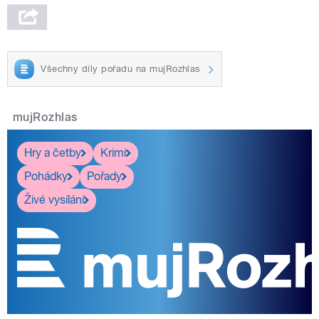
Všechny díly pořadu na mujRozhlas
mujRozhlas
Hry a četby
Krimi
Pohádky
Pořady
Živé vysílání