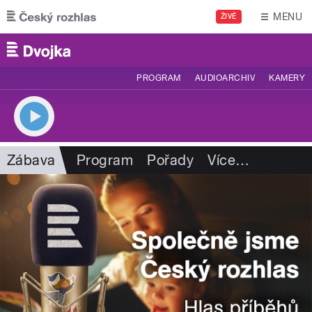
Přejít k hlavnímu obsahu
MENU
ŽIVĚ
PROGRAM
AUDIOARCHIV
KAMERY
Zábava
Program
Pořady
Více
…