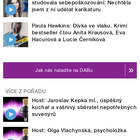
studovala sebepoškozování: Nechtěla
jsem z ní udělat karikaturu
Paula Hawkins: Dívka ve vlaku. Krimi
bestseller čtou Anita Krausová, Eva
Hacurová a Lucie Černíková
Jak nás naladíte na DABu
VÍCE Z POŘADU
Host: Jaroslav Kepka ml., úspěšný
kuchař a vášnivý sběratel nepotřebných
suvenýrů
Host: Olga Vlachynská, psycholožka