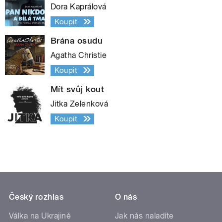
Dora Kaprálová
Koupit
Brána osudu
Agatha Christie
Koupit
Mít svůj kout
Jitka Zelenková
Koupit
Český rozhlas
O nás
Válka na Ukrajině
Jak nás naladíte