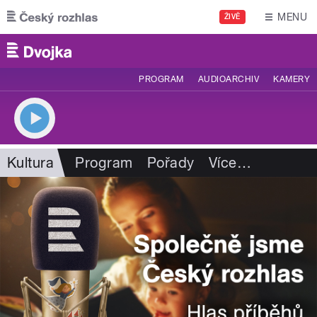
Přejít k hlavnímu obsahu
MENU
ŽIVĚ
PROGRAM
AUDIOARCHIV
KAMERY
Kultura
Program
Pořady
Více
…