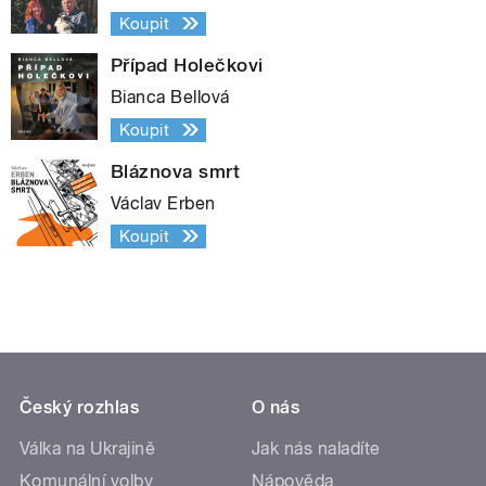
Koupit
Případ Holečkovi
Bianca Bellová
Koupit
Bláznova smrt
Václav Erben
Koupit
Český rozhlas
O nás
Válka na Ukrajině
Jak nás naladíte
Komunální volby
Nápověda