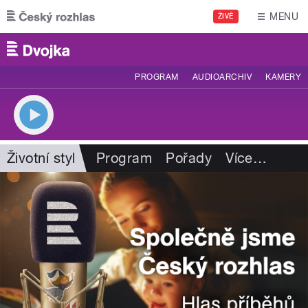
Přejít k hlavnímu obsahu
MENU
ŽIVĚ
PROGRAM
AUDIOARCHIV
KAMERY
Životní styl
Program
Pořady
Více
…