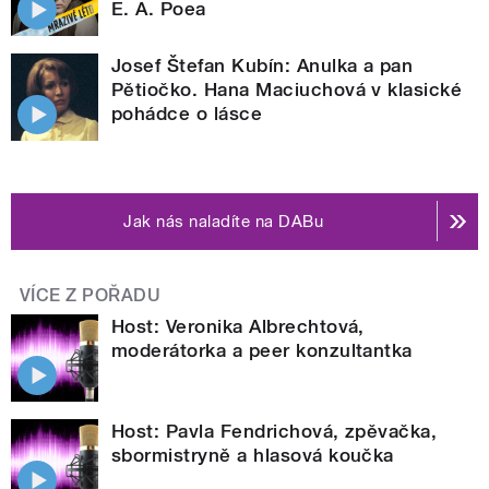
E. A. Poea
Josef Štefan Kubín: Anulka a pan
Pětiočko. Hana Maciuchová v klasické
pohádce o lásce
Jak nás naladíte na DABu
VÍCE Z POŘADU
Host: Veronika Albrechtová,
moderátorka a peer konzultantka
Host: Pavla Fendrichová, zpěvačka,
sbormistryně a hlasová koučka