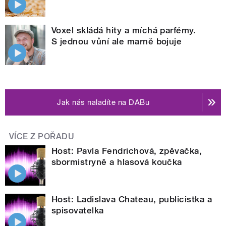
Voxel skládá hity a míchá parfémy.
S jednou vůní ale marně bojuje
Jak nás naladíte na DABu
VÍCE Z POŘADU
Host: Pavla Fendrichová, zpěvačka,
sbormistryně a hlasová koučka
Host: Ladislava Chateau, publicistka a
spisovatelka