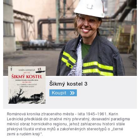
Šikmý kostel 3
Koupit
Románová kronika ztraceného města - léta 1945–1961. Karin
Lednická předkládá do značné míry převratný, dosavadní paradigma
měnící obraz hornického regionu, jehož zahlazenou historii stále
překrývá tlustá vrstva mýtů a zakořeněných stereotypů o „černé
zemi a rudém kraji“.