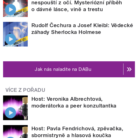
nespouští z očí. Mysteriózní příběh
o dávné lásce, vině a trestu
Rudolf Čechura a Josef Kleibl: Vědecké
záhady Sherlocka Holmese
Jak nás naladíte na DABu
VÍCE Z POŘADU
Host: Veronika Albrechtová,
moderátorka a peer konzultantka
Host: Pavla Fendrichová, zpěvačka,
sbormistryně a hlasová koučka