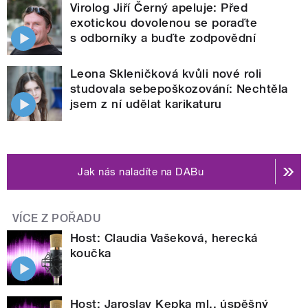
Virolog Jiří Černý apeluje: Před
exotickou dovolenou se poraďte
s odborníky a buďte zodpovědní
Leona Skleničková kvůli nové roli
studovala sebepoškozování: Nechtěla
jsem z ní udělat karikaturu
Jak nás naladíte na DABu
VÍCE Z POŘADU
Host: Claudia Vašeková, herecká
koučka
Host: Jaroslav Kepka ml., úspěšný