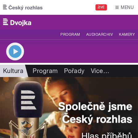
Přejít k hlavnímu obsahu
MENU
ŽIVĚ
PROGRAM
AUDIOARCHIV
KAMERY
Kultura
Program
Pořady
Více
…