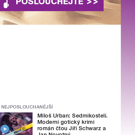
NEJPOSLOUCHANĚJŠÍ
Miloš Urban: Sedmikostelí.
Moderní gotický krimi
román čtou Jiří Schwarz a
Jan Novotný