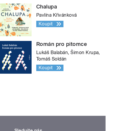
Chalupa
Pavlína Křivánková
Koupit
Román pro pitomce
Lukáš Balabán, Šimon Krupa,
Tomáš Soldán
Koupit
Sledujte nás