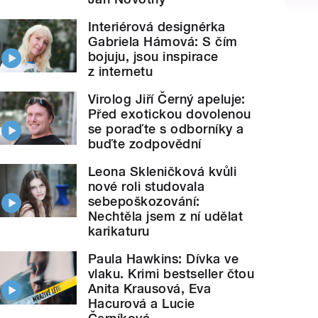
Interiérová designérka
Gabriela Hámová: S čím
bojuju, jsou inspirace
z internetu
Virolog Jiří Černý apeluje:
Před exotickou dovolenou
se poraďte s odborníky a
buďte zodpovědní
Leona Skleničková kvůli
nové roli studovala
sebepoškozování:
Nechtěla jsem z ní udělat
karikaturu
Paula Hawkins: Dívka ve
vlaku. Krimi bestseller čtou
Anita Krausová, Eva
Hacurová a Lucie