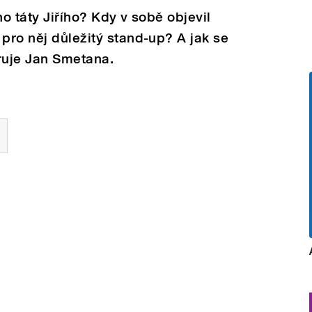
ho táty Jiřího? Kdy v sobě objevil
 pro něj důležitý stand-up? A jak se
ruje Jan Smetana.