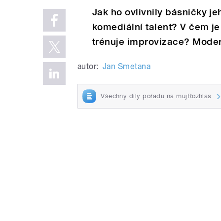
Jak ho ovlivnily básničky je
komediální talent? V čem je
trénuje improvizace? Mode
autor:
Jan Smetana
Všechny díly pořadu na mujRozhlas