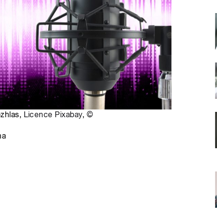
ozhlas,
Licence Pixabay
,
©
na