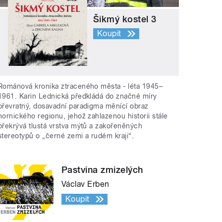
Šikmý kostel 3
Koupit
Románová kronika ztraceného města - léta 1945–
1961. Karin Lednická předkládá do značné míry
převratný, dosavadní paradigma měnící obraz
hornického regionu, jehož zahlazenou historii stále
překrývá tlustá vrstva mýtů a zakořeněných
stereotypů o „černé zemi a rudém kraji“.
Pastvina zmizelých
Václav Erben
Koupit