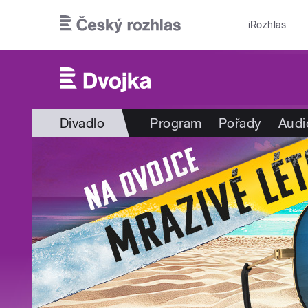
Přejít k hlavnímu obsahu
iRozhlas
Divadlo
Program
Pořady
Audi