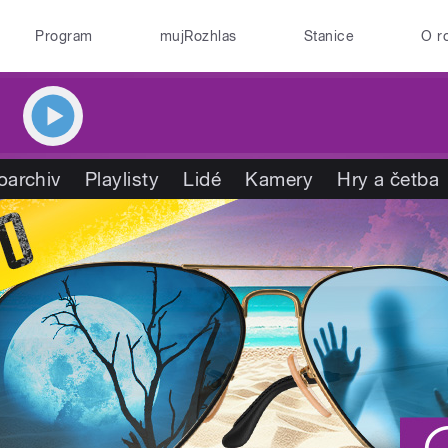
Program
mujRozhlas
Stanice
O r
oarchiv
Playlisty
Lidé
Kamery
Hry a četba