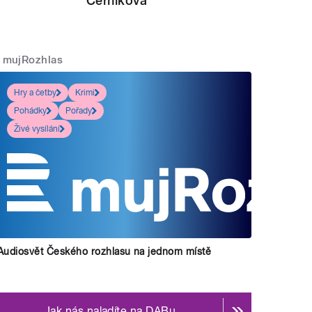
Černíková
mujRozhlas
Hry a četby
Krimi
Pohádky
Pořady
Živé vysílání
Audiosvět Českého rozhlasu na jednom místě
Jak nás naladíte na DABu