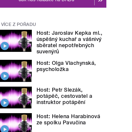
VÍCE Z POŘADU
Host: Jaroslav Kepka ml.,
úspěšný kuchař a vášnivý
sběratel nepotřebných
suvenýrů
Host: Olga Vlachynská,
psycholožka
Host: Petr Slezák,
potápěč, cestovatel a
instruktor potápění
Host: Helena Harabinová
ze spolku Pavučina