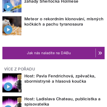
záhady Sherlocka Holmese
Meteor o rekordním klonování, mlsných
kočkách a pachu tyranosaura
Jak nás naladíte na DABu
VÍCE Z POŘADU
Host: Pavla Fendrichová, zpěvačka,
sbormistryně a hlasová koučka
Host: Ladislava Chateau, publicistka a
spisovatelka