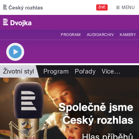
Přejít k hlavnímu obsahu
MENU
ŽIVĚ
PROGRAM
AUDIOARCHIV
KAMERY
Životní styl
Program
Pořady
Více
…