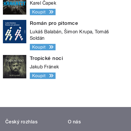
Karel Čapek
Koupit
Román pro pitomce
Lukáš Balabán, Šimon Krupa, Tomáš
Soldán
Koupit
Tropické noci
Jakub Fránek
Koupit
Český rozhlas
O nás