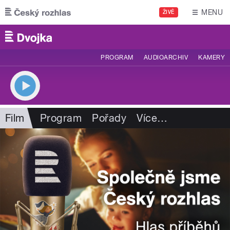
Přejít k hlavnímu obsahu
MENU
ŽIVĚ
PROGRAM
AUDIOARCHIV
KAMERY
Film
Program
Pořady
Více
…