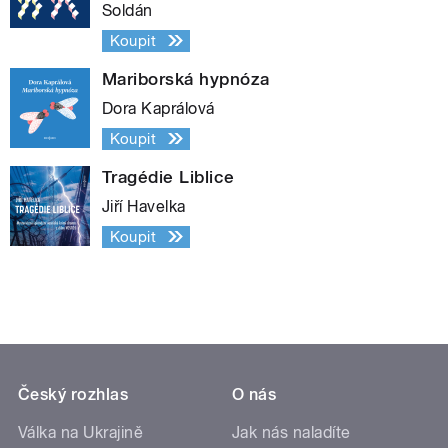
Soldán
Koupit
Mariborská hypnóza
Dora Kaprálová
Koupit
Tragédie Liblice
Jiří Havelka
Koupit
Český rozhlas
O nás
Válka na Ukrajině
Jak nás naladíte