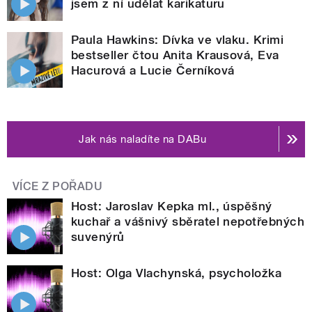
jsem z ní udělat karikaturu
Paula Hawkins: Dívka ve vlaku. Krimi
bestseller čtou Anita Krausová, Eva
Hacurová a Lucie Černíková
Jak nás naladíte na DABu
VÍCE Z POŘADU
Host: Jaroslav Kepka ml., úspěšný
kuchař a vášnivý sběratel nepotřebných
suvenýrů
Host: Olga Vlachynská, psycholožka