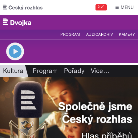
Přejít k hlavnímu obsahu
MENU
ŽIVĚ
PROGRAM
AUDIOARCHIV
KAMERY
Kultura
Program
Pořady
Více
…