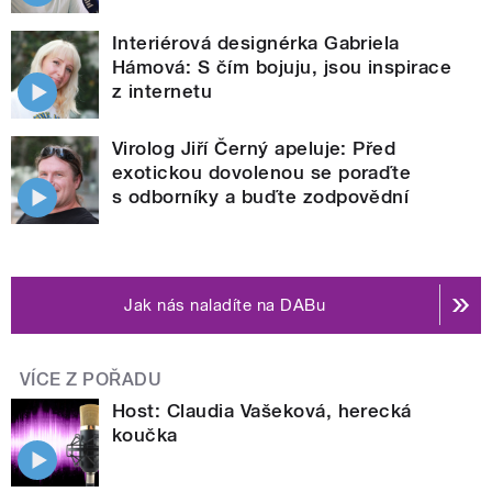
Interiérová designérka Gabriela
Hámová: S čím bojuju, jsou inspirace
z internetu
Virolog Jiří Černý apeluje: Před
exotickou dovolenou se poraďte
s odborníky a buďte zodpovědní
Jak nás naladíte na DABu
VÍCE Z POŘADU
Host: Claudia Vašeková, herecká
koučka