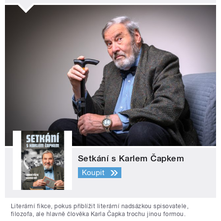
Setkání s Karlem Čapkem
Koupit
Literární fikce, pokus přiblížit literární nadsázkou spisovatele,
filozofa, ale hlavně člověka Karla Čapka trochu jinou formou.