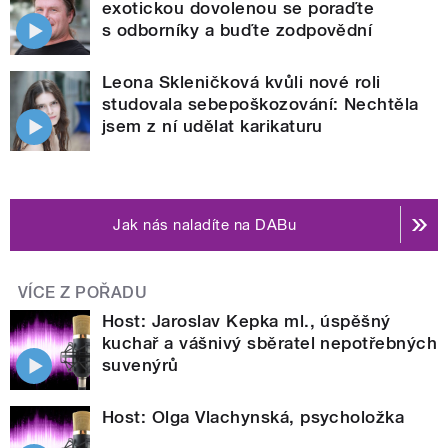
exotickou dovolenou se poraďte
s odborníky a buďte zodpovědní
Leona Skleničková kvůli nové roli
studovala sebepoškozování: Nechtěla
jsem z ní udělat karikaturu
Jak nás naladíte na DABu
VÍCE Z POŘADU
Host: Jaroslav Kepka ml., úspěšný
kuchař a vášnivý sběratel nepotřebných
suvenýrů
Host: Olga Vlachynská, psycholožka