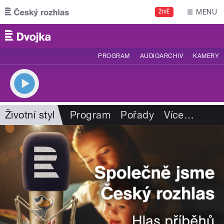
Přejít k hlavnímu obsahu
MENU
ŽIVĚ
PROGRAM
AUDIOARCHIV
KAMERY
Životní styl
Program
Pořady
Více
…