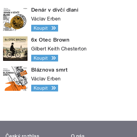
Denár v dívčí dlani
Václav Erben
Koupit
6x Otec Brown
Gilbert Keith Chesterton
Koupit
Bláznova smrt
Václav Erben
Koupit
Český rozhlas
O nás