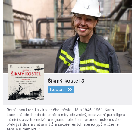
Šikmý kostel 3
Koupit
Románová kronika ztraceného města - léta 1945–1961. Karin
Lednická předkládá do značné míry převratný, dosavadní paradigma
měnící obraz hornického regionu, jehož zahlazenou historii stále
překrývá tlustá vrstva mýtů a zakořeněných stereotypů o „černé
zemi a rudém kraji“.