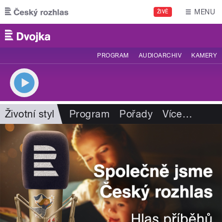
Přejít k hlavnímu obsahu
MENU
ŽIVĚ
PROGRAM
AUDIOARCHIV
KAMERY
Životní styl
Program
Pořady
Více
…