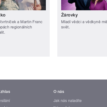
tko
Žárovky
Čtvrtníček a Martin Franc
Mladí vědci a vědkyně mě
opách regionálních
svět.
lit.
zhlas
O nás
ysílání
Jak nás naladíte