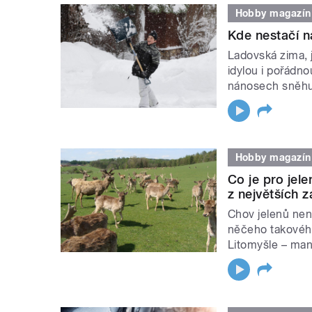
Hobby magazín
Kde nestačí n
Ladovská zima, 
idylou i pořádno
nánosech sněhu
Hobby magazín
Co je pro jele
z největších 
Chov jelenů nen
něčeho takového
Litomyšle – man