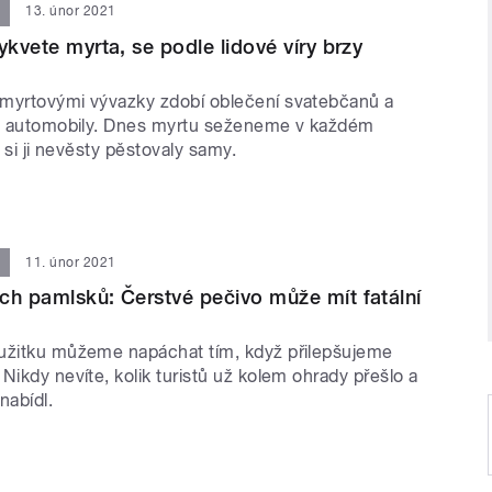
13. únor 2021
ykvete myrta, se podle lidové víry brzy
myrtovými vývazky zdobí oblečení svatebčanů a
ch automobily. Dnes myrtu seženeme v každém
v si ji nevěsty pěstovaly samy.
11. únor 2021
ch pamlsků: Čerstvé pečivo může mít fatální
užitku můžeme napáchat tím, když přilepšujeme
Nikdy nevíte, kolik turistů už kolem ohrady přešlo a
nabídl.