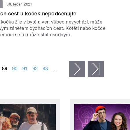
30. leden 2021
ích cest u koček nepodceňujte
 kočka žije v bytě a ven vůbec nevychází, může
vým zánětem dýchacích cest. Kotěti nebo kočce
nemocí se to může stát osudným.
89
90
91
92
93
…
následující ›
poslední »