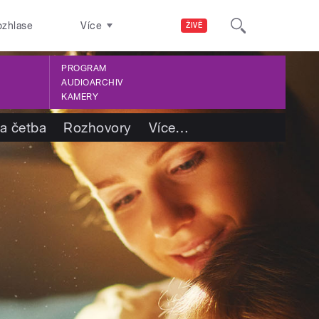
ozhlase
Více
ŽIVĚ
PROGRAM
AUDIOARCHIV
KAMERY
 a četba
Rozhovory
Více
…