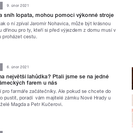
9. únor 2021
a sníh lopata, mohou pomoci výkonné stroje
jak o ní zpíval Jaromír Nohavica, může být krásnou
u dřinou pro ty, kteří si před výjezdem z domu musí v
 proházet cestu.
6. únor 2021
na největší lahůdka? Ptali jsme se na jedné
zámeckých farem u nás
í pro farmáře začátečníky. Ale pokud se chcete do
 pustit, poradí vám majitelé zámku Nové Hrady u
želé Magda a Petr Kučerovi.