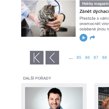
Hobby magazín
Zánět dýchac
Přestože s vámi
onemocnět viro
oslabené jinou 
STRÁNKY
…
85
86
87
88
« první
‹ předchozí
DALŠÍ POŘADY