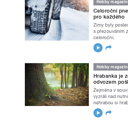
Hobby magazín
Celoroční pne
pro každého
Zimy byly posled
s přezouváním z 
celoroční.
Hobby magazín
Hrabanka je z
odvozem pošk
Zejména v souvis
vyzráli nad nutn
nahrabou si hra