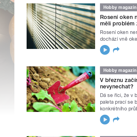
Hobby magazín
Rosení oken n
měli problém z
Rosení oken ne
dochází vně oke
Hobby magazín
V březnu začí
nevynechat?
Dá se říci, že v
paleta prací se 
konkrétního prů