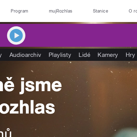
Program
mujRozhlas
Stanice
O r
y
Audioarchiv
Playlisty
Lidé
Kamery
Hry