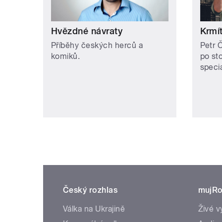
Hvězdné návraty
Krmí
Příběhy českých herců a
Petr 
komiků.
po st
specia
Český rozhlas
mujRo
Válka na Ukrajině
Živé v