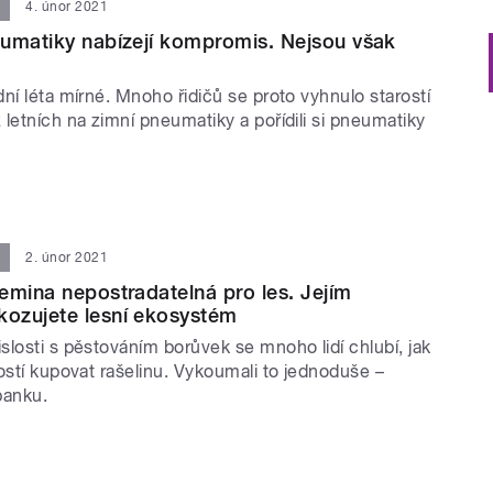
4. únor 2021
umatiky nabízejí kompromis. Nejsou však
ní léta mírné. Mnoho řidičů se proto vyhnulo starostí
letních na zimní pneumatiky a pořídili si pneumatiky
2. únor 2021
emina nepostradatelná pro les. Jejím
ozujete lesní ekosystém
losti s pěstováním borůvek se mnoho lidí chlubí, jak
ostí kupovat rašelinu. Vykoumali to jednoduše –
banku.