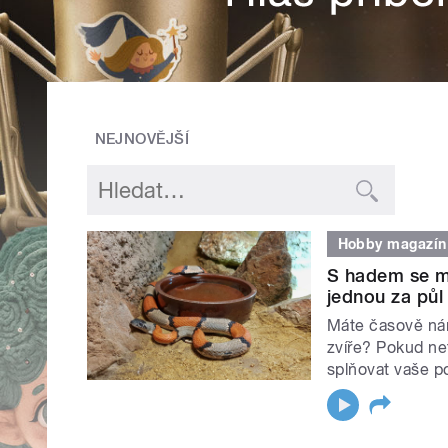
NEJNOVĚJŠÍ
Hobby magazín
S hadem se mo
jednou za půl
Máte časově náro
zvíře? Pokud net
splňovat vaše p