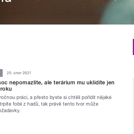
20. únor 2021
c nepomazlíte, ale terárium mu uklidíte jen
 roku
čnou práci, a přesto byste si chtěli pořídit nějaké
rpíte fobií z hadů, tak právě tento tvor může
ožadavky.