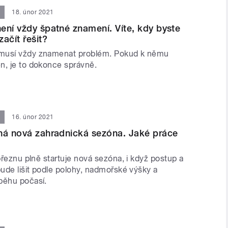
18. únor 2021
ení vždy špatné znamení. Víte, kdy byste
ačít řešit?
musí vždy znamenat problém. Pokud k němu
n, je to dokonce správně.
16. únor 2021
ná nová zahradnická sezóna. Jaké práce
 březnu plně startuje nová sezóna, i když postup a
bude lišit podle polohy, nadmořské výšky a
běhu počasí.