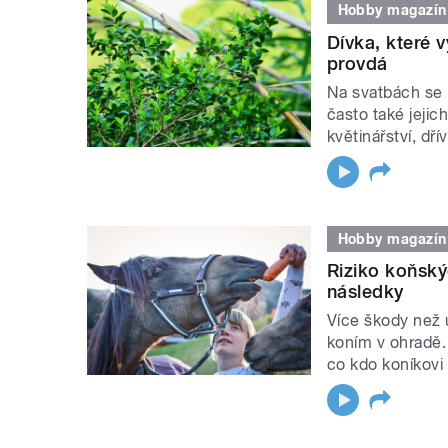
Hobby magazín
Dívka, které v
provdá
Na svatbách se 
často také jeji
květinářství, dří
Hobby magazín
Riziko koňský
následky
Více škody než 
koním v ohradě. 
co kdo koníkovi 