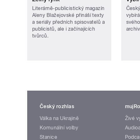
Literárně-publicistický magazín
Český
Aleny Blažejovské přináší texty
vybírá
a seriály předních spisovatelů a
svého
publicistů, ale i začínajících
archi
tvůrců.
Český rozhlas
mujRo
Válka na Ukrajině
Živé v
Komunální volby
Audioa
Stanice
Podca