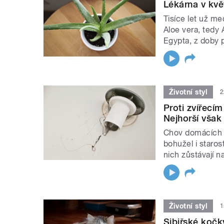
Lékárna v kvě
Tisíce let už me
Aloe vera, tedy 
Egypta, z doby p
Životní styl
2
Proti zvířecí
Nejhorší však 
Chov domácích m
bohužel i staros
nich zůstávají n
Životní styl
1
Sibiřské kočky