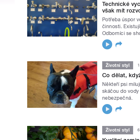
Technické vyc
však mít rozv
Potřeba úspor v
činnosti. Exist
Odborníci se sho
Životní styl
1
Co dělat, kdy
Někteří psi milu
skáčou do vody p
nebezpečná.
Životní styl
6