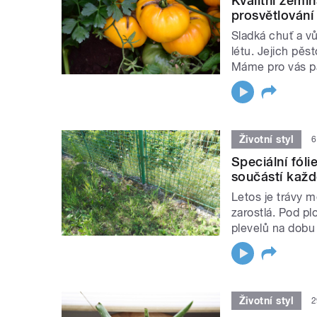
Kvalitní zemi
prosvětlování
Sladká chuť a v
létu. Jejich pěs
Máme pro vás p
Životní styl
6
Speciální fóli
součástí kaž
Letos je trávy m
zarostlá. Pod plot
plevelů na dobu
Životní styl
2