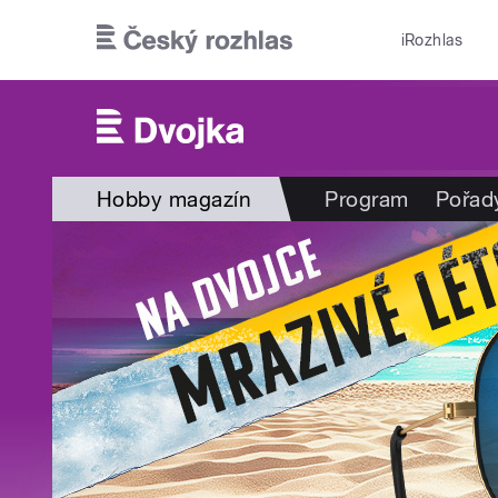
Přejít k hlavnímu obsahu
iRozhlas
Hobby magazín
Program
Pořad