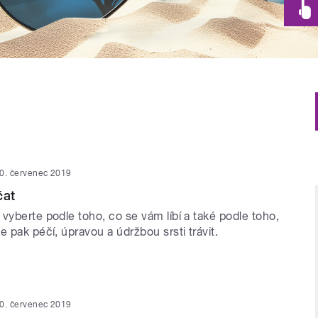
0. červenec 2019
čat
vyberte podle toho, co se vám líbí a také podle toho,
e pak péčí, úpravou a údržbou srsti trávit.
0. červenec 2019