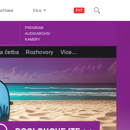
ozhlase
Více
ŽIVĚ
PROGRAM
AUDIOARCHIV
KAMERY
 a četba
Rozhovory
Více
…