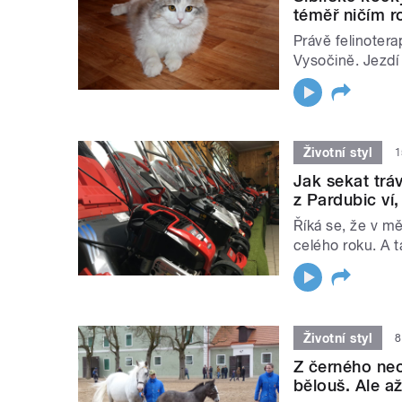
téměř ničím r
Právě felinoter
Vysočině. Jezdí
Životní styl
1
Jak sekat tráv
z Pardubic ví,
Říká se, že v mě
celého roku. A t
Životní styl
8
Z černého neo
bělouš. Ale a