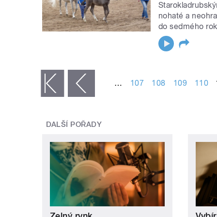
Starokladrubský
nohaté a neohrab
do sedmého roku
STRÁNKY
…
107
108
109
110
« první
‹ předchozí
DALŠÍ POŘADY
Zelný rynk
Vybí