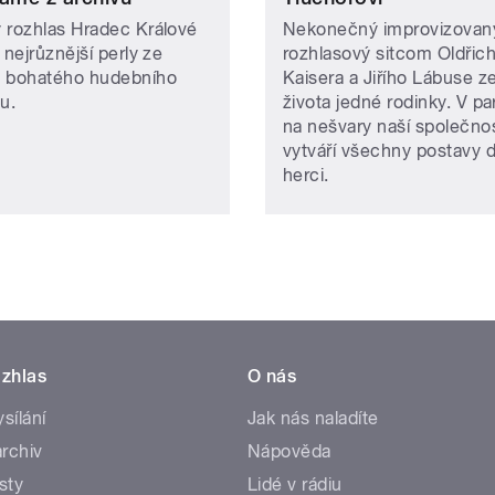
 rozhlas Hradec Králové
Nekonečný improvizovan
 nejrůznější perly ze
rozhlasový sitcom Oldřic
 bohatého hudebního
Kaisera a Jiřího Lábuse z
vu.
života jedné rodinky. V pa
na nešvary naší společnos
vytváří všechny postavy 
herci.
zhlas
O nás
ysílání
Jak nás naladíte
rchiv
Nápověda
sty
Lidé v rádiu