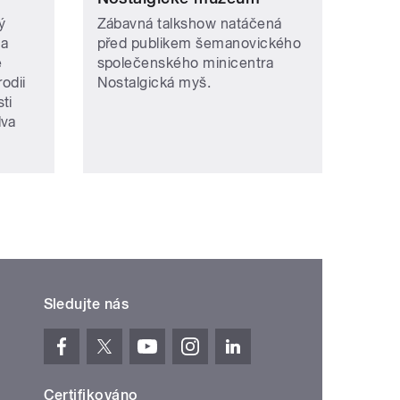
ý
Zábavná talkshow natáčená
ha
před publikem šemanovického
e
společenského minicentra
rodii
Nostalgická myš.
ti
dva
Sledujte nás
Certifikováno