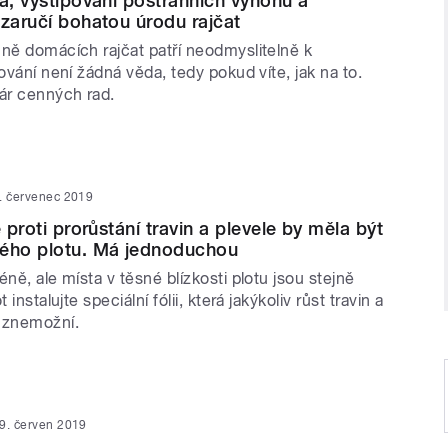
na, vyštipování postranních výhonů a
 zaručí bohatou úrodu rajčat
ůně domácích rajčat patří neodmyslitelně k
tování není žádná věda, tedy pokud víte, jak na to.
ár cenných rad.
. červenec 2019
e proti prorůstání travin a plevele by měla být
dého plotu. Má jednoduchou
éně, ale místa v těsné blízkosti plotu jsou stejně
 instalujte speciální fólii, která jakýkoliv růst travin a
 znemožní.
9. červen 2019