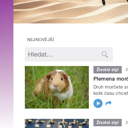
NEJNOVĚJŠÍ
Životní styl
2
Plemena mor
Druh morčete si 
kolik času chcet
Životní styl
2