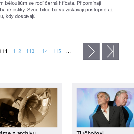
m běloušům se rodí černá hříbata. Připomínají
ané oslíky. Svou bílou barvu získávají postupně až
, kdy dospívají.
111
112
113
114
115
…
následující ›
posled
ráme z archivu
Tlučhořovi