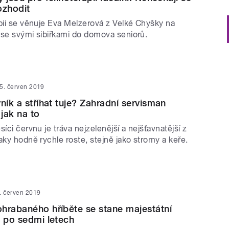
ozhodit
apii se věnuje Eva Melzerová z Velké Chyšky na
 se svými sibiřkami do domova seniorů.
5. červen 2019
ník a stříhat tuje? Zahradní servisman
 jak na to
síci červnu je tráva nejzelenější a nejšťavnatější z
aky hodně rychle roste, stejně jako stromy a keře.
. červen 2019
hrabaného hříběte se stane majestátní
ž po sedmi letech