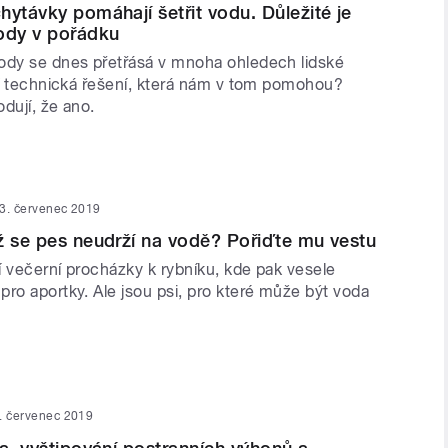
hytávky pomáhají šetřit vodu. Důležité je
ody v pořádku
ody se dnes přetřásá v mnoha ohledech lidské
ují technická řešení, která nám v tom pomohou?
dují, že ano.
3. červenec 2019
ž se pes neudrží na vodě? Pořiďte mu vestu
jí večerní procházky k rybníku, kde pak vesele
ro aportky. Ale jsou psi, pro které může být voda
. červenec 2019