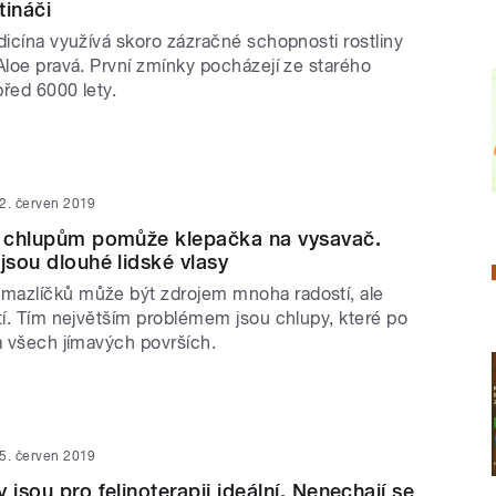
tináči
dicína využívá skoro zázračné schopnosti rostliny
Aloe pravá. První zmínky pocházejí ze starého
řed 6000 lety.
2. červen 2019
m chlupům pomůže klepačka na vysavač.
jsou dlouhé lidské vlasy
azlíčků může být zdrojem mnoha radostí, ale
tí. Tím největším problémem jsou chlupy, které po
a všech jímavých površích.
5. červen 2019
 jsou pro felinoterapii ideální. Nenechají se