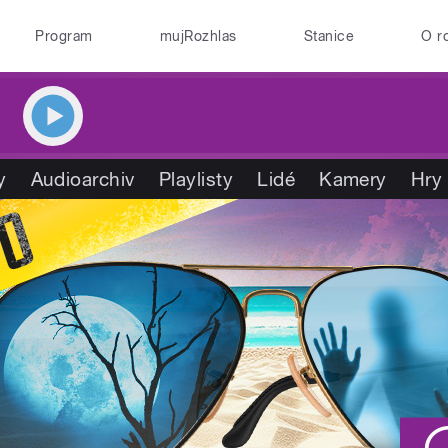
Program
mujRozhlas
Stanice
O r
y
Audioarchiv
Playlisty
Lidé
Kamery
Hry