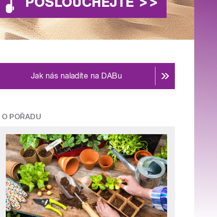
Jak nás naladíte na DABu
O POŘADU