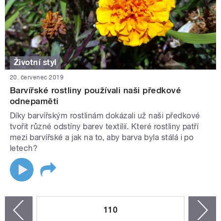
Životní styl
20. červenec 2019
Barvířské rostliny používali naši předkové
odnepaměti
Díky barvířským rostlinám dokázali už naši předkové
tvořit různé odstíny barev textilií. Které rostliny patří
mezi barvířské a jak na to, aby barva byla stálá i po
letech?
STRÁNKY
110
n
zí