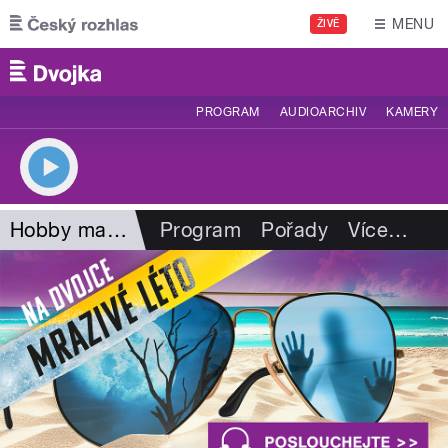
Přejít k hlavnímu obsahu
MENU
ŽIVĚ
PROGRAM
AUDIOARCHIV
KAMERY
Hobby magazín
Program
Pořady
Více
…