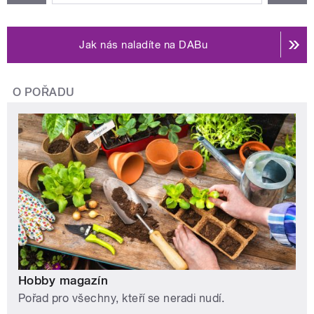
Jak nás naladíte na DABu
O POŘADU
Hobby magazín
Pořad pro všechny, kteří se neradi nudí.