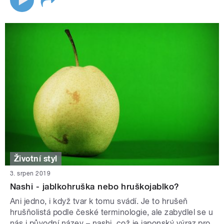
Životní styl
3. srpen 2019
Nashi - jablkohruška nebo hruškojablko?
Ani jedno, i když tvar k tomu svádí. Je to hrušeň
hrušňolistá podle české terminologie, ale zabydlel se u
nás i původní název – nashi, což je japonský výraz pro