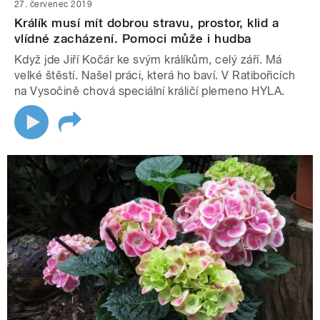
27. červenec 2019
Králík musí mít dobrou stravu, prostor, klid a
vlídné zacházení. Pomoci může i hudba
Když jde Jiří Kočár ke svým králíkům, celý září. Má
velké štěstí. Našel práci, která ho baví. V Ratibořicích
na Vysočině chová speciální králičí plemeno HYLA.