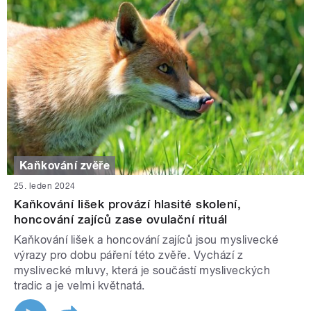
Kaňkování zvěře
25. leden 2024
Kaňkování lišek provází hlasité skolení,
honcování zajíců zase ovulační rituál
Kaňkování lišek a honcování zajíců jsou myslivecké
výrazy pro dobu páření této zvěře. Vychází z
myslivecké mluvy, která je součástí mysliveckých
tradic a je velmi květnatá.