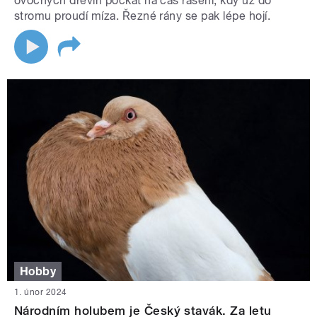
ovocných dřevin počkat na čas rašení, kdy už do
stromu proudí míza. Řezné rány se pak lépe hojí.
Hobby
1. únor 2024
Národním holubem je Český stavák. Za letu