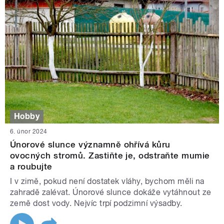
Hobby
6. únor 2024
Únorové slunce významně ohřívá kůru
ovocných stromů. Zastiňte je, odstraňte mumie
a roubujte
I v zimě, pokud není dostatek vláhy, bychom měli na
zahradě zalévat. Únorové slunce dokáže vytáhnout ze
země dost vody. Nejvíc trpí podzimní výsadby.