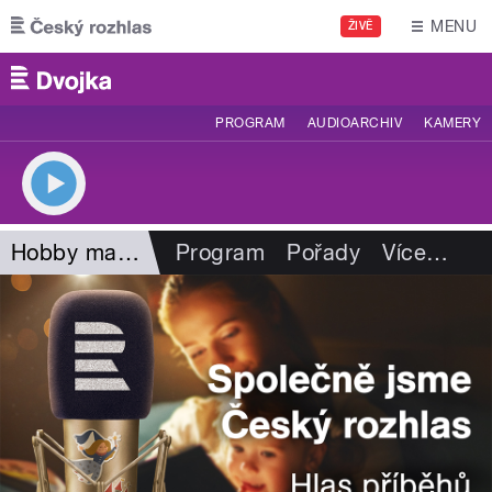
Přejít k hlavnímu obsahu
MENU
ŽIVĚ
PROGRAM
AUDIOARCHIV
KAMERY
Hobby magazín
Program
Pořady
Více
…