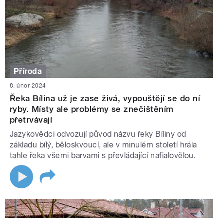
Příroda
8. únor 2024
Řeka Bílina už je zase živá, vypouštějí se do ní
ryby. Místy ale problémy se znečištěním
přetrvávají
Jazykovědci odvozují původ názvu řeky Bíliny od
základu bílý, běloskvoucí, ale v minulém století hrála
tahle řeka všemi barvami s převládající nafialovělou.