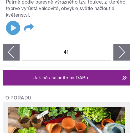
Patrně podle barevně výrazného tzv. toulce, z kterého
teprve vyrůstá válcovité, obvykle světle nažloutlé,
květenství.
STRÁNKY
41
n
zí
Jak nás naladíte na DABu
O POŘADU