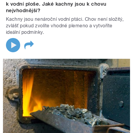
k vodní ploše. Jaké kachny jsou k chovu
nejvhodnější?
Kachny jsou nenároční vodní ptáci. Chov není složitý,
zvlášť pokud zvolíte vhodné plemeno a vytvoříte
ideální podmínky.