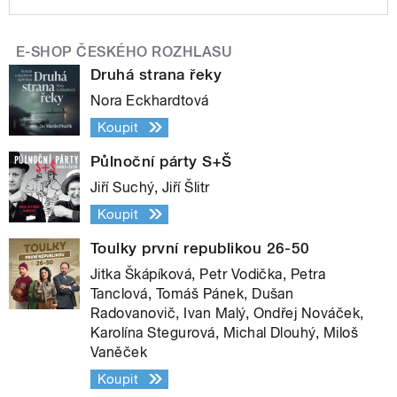
E-SHOP ČESKÉHO ROZHLASU
Druhá strana řeky
Nora Eckhardtová
Koupit
Půlnoční párty S+Š
Jiří Suchý, Jiří Šlitr
Koupit
Toulky první republikou 26-50
Jitka Škápíková, Petr Vodička, Petra
Tanclová, Tomáš Pánek, Dušan
Radovanovič, Ivan Malý, Ondřej Nováček,
Karolína Stegurová, Michal Dlouhý, Miloš
Vaněček
Koupit