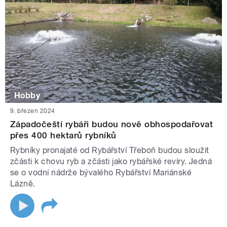
Hobby
9. březen 2024
Západočeští rybáři budou nově obhospodařovat
přes 400 hektarů rybníků
Rybníky pronajaté od Rybářství Třeboň budou sloužit
zčásti k chovu ryb a zčásti jako rybářské revíry. Jedná
se o vodní nádrže bývalého Rybářství Mariánské
Lázně.