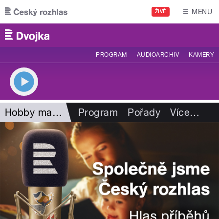
Přejít k hlavnímu obsahu
MENU
ŽIVĚ
PROGRAM
AUDIOARCHIV
KAMERY
Hobby magazín
Program
Pořady
Více
…