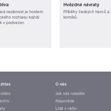
těva
Hvězdné návraty
avá osobnost je hostem
Příběhy českých herců a
ckého rozhlasu každý
komiků.
ek v podvečer.
zhlas
O nás
ysílání
Jak nás naladíte
rchiv
Nápověda
sty
Lidé v rádiu