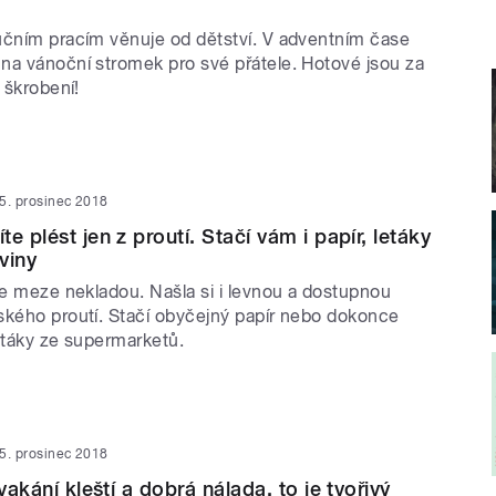
učním pracím věnuje od dětství. V adventním čase
na vánoční stromek pro své přátele. Hotové jsou za
o škrobení!
5. prosinec 2018
e plést jen z proutí. Stačí vám i papír, letáky
viny
se meze nekladou. Našla si i levnou a dostupnou
ského proutí. Stačí obyčejný papír nebo dokonce
letáky ze supermarketů.
5. prosinec 2018
cvakání kleští a dobrá nálada, to je tvořivý