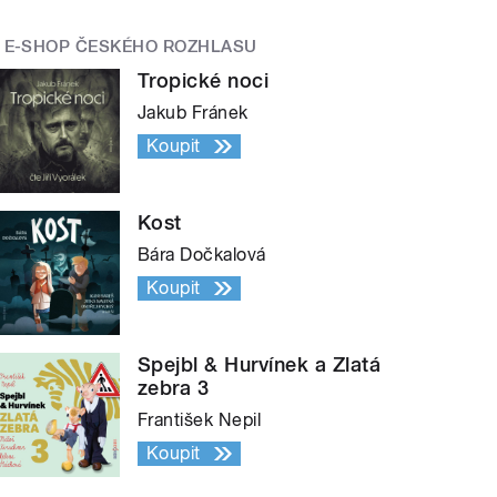
E-SHOP ČESKÉHO ROZHLASU
Tropické noci
Jakub Fránek
Koupit
Kost
Bára Dočkalová
Koupit
Spejbl & Hurvínek a Zlatá
zebra 3
František Nepil
Koupit