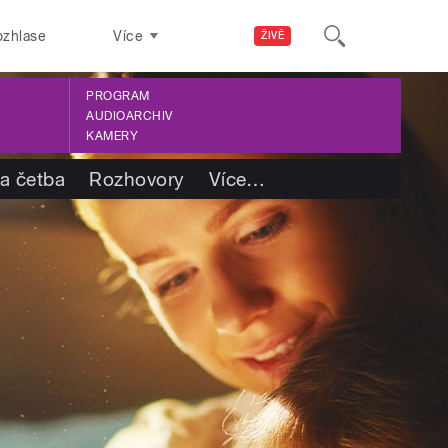
ozhlase
Více
ŽIVĚ
PROGRAM
AUDIOARCHIV
KAMERY
 a četba
Rozhovory
Více
…