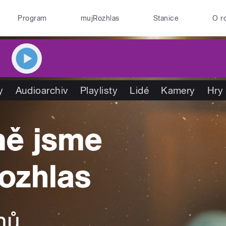
Program
mujRozhlas
Stanice
O r
y
Audioarchiv
Playlisty
Lidé
Kamery
Hry