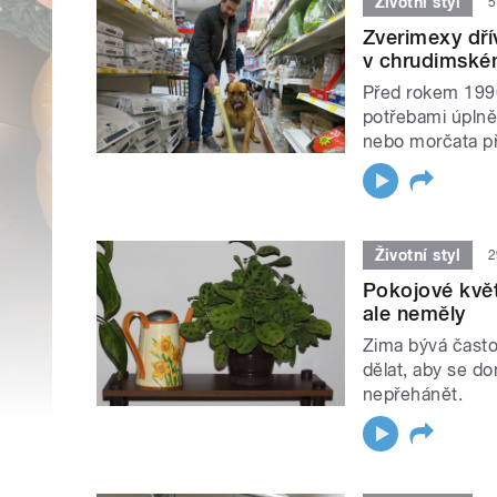
Životní styl
5
Zverimexy dří
v chrudimském
Před rokem 1990
potřebami úplně 
nebo morčata př
Životní styl
2
Pokojové květ
ale neměly
Zima bývá často
dělat, aby se do
nepřehánět.