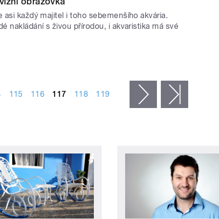
evizní obrazovka
 asi každý majitel i toho sebemenšího akvária.
 nakládání s živou přírodou, i akvaristika má své
4
115
116
117
118
119
následující ›
poslední