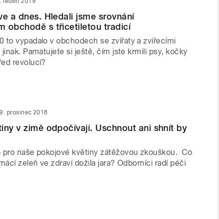
. leden 2019
ve a dnes. Hledali jsme srovnání
 obchodě s třicetiletou tradicí
 to vypadalo v obchodech se zvířaty a zvířecími
jinak. Pamatujete si ještě, čím jste krmili psy, kočky
ed revolucí?
9. prosinec 2018
iny v zimě odpočívají. Uschnout ani shnít by
 pro naše pokojové květiny zátěžovou zkouškou. Co
mácí zeleň ve zdraví dožila jara? Odborníci radí péči