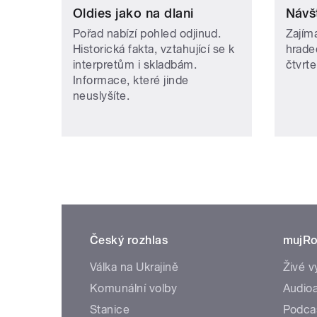
Oldies jako na dlani
Návš
Pořad nabízí pohled odjinud.
Zajím
Historická fakta, vztahující se k
hrade
interpretům i skladbám.
čtvrt
Informace, které jinde
neuslyšíte.
Český rozhlas
mujRo
Válka na Ukrajině
Živé v
Komunální volby
Audioa
Stanice
Podca