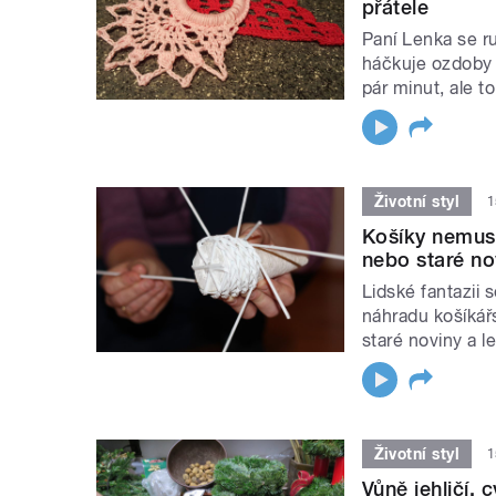
přátele
Paní Lenka se r
háčkuje ozdoby 
pár minut, ale t
Životní styl
1
Košíky nemusít
nebo staré no
Lidské fantazii 
náhradu košíkář
staré noviny a 
Životní styl
1
Vůně jehličí, 