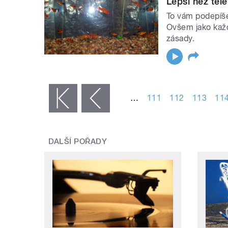
Lepší než tel
To vám podepíše
Ovšem jako každé
zásady.
STRÁNKY
…
111
112
113
11
« první
‹ předchozí
DALŠÍ POŘADY