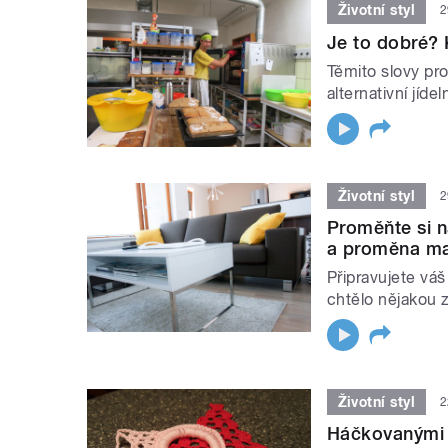
Životní styl
2
Je to dobré? 
Těmito slovy pr
alternativní jíde
Životní styl
2
Proměňte si n
a proměna ma
Připravujete váš 
chtělo nějakou
Životní styl
2
Háčkovanými 