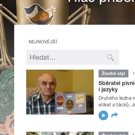
NEJNOVĚJŠÍ
Životní styl
1
Sběratel pivn
i jazyky
Druhého ledna ro
etiket a tácků. 