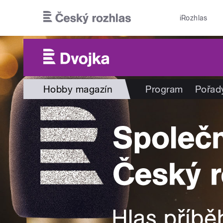
Přejít k hlavnímu obsahu
iRozhlas
Hobby magazín
Program
Pořad