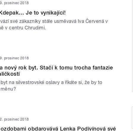
9. prosinec 2018
Kdepak… Je to vynikající!
ovází své zákazníky stále usměvavá Iva Červená v
lně v centru Chrudimi.
9. prosinec 2018
a nový rok byt. Stačí k tomu trocha fantazie
ličkostí
byt na silvestrovské oslavy a říkáte si, že by to
 změnu?
2. prosinec 2018
ozdobami obdarovává Lenka Podivínová své