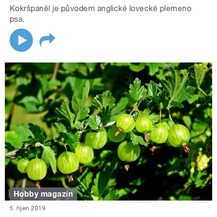
Kokršpaněl je původem anglické lovecké plemeno
psa.
Hobby magazín
5. říjen 2019