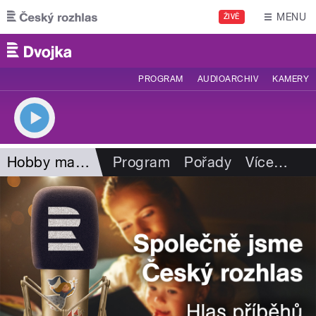
Přejít k hlavnímu obsahu
MENU
ŽIVĚ
PROGRAM
AUDIOARCHIV
KAMERY
Hobby magazín
Program
Pořady
Více
…