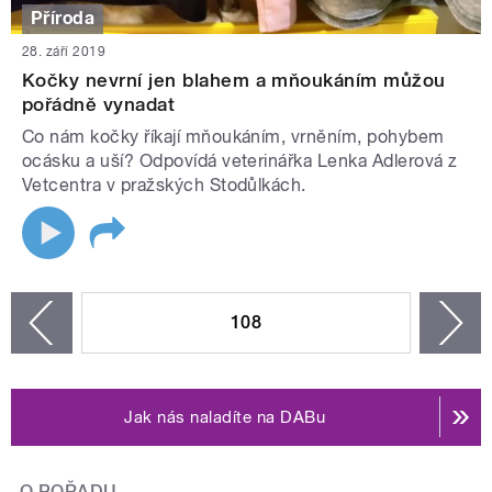
Příroda
28. září 2019
Kočky nevrní jen blahem a mňoukáním můžou
pořádně vynadat
Co nám kočky říkají mňoukáním, vrněním, pohybem
ocásku a uší? Odpovídá veterinářka Lenka Adlerová z
Vetcentra v pražských Stodůlkách.
STRÁNKY
108
n
zí
Jak nás naladíte na DABu
O POŘADU