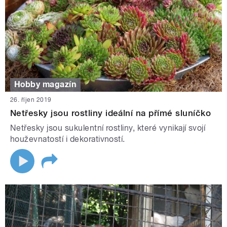
Hobby magazín
26. říjen 2019
Netřesky jsou rostliny ideální na přímé sluníčko
Netřesky jsou sukulentní rostliny, které vynikají svojí
houževnatostí i dekorativností.