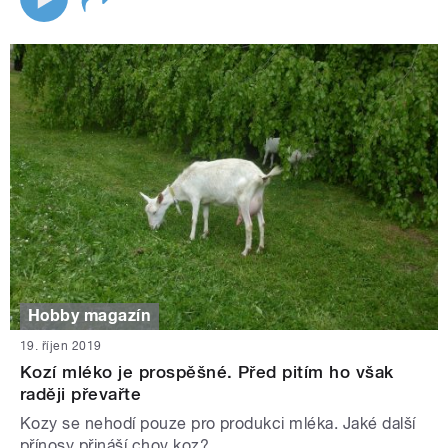
Hobby magazín
19. říjen 2019
Kozí mléko je prospěšné. Před pitím ho však
raději převařte
Kozy se nehodí pouze pro produkci mléka. Jaké další
přínosy přináší chov koz?