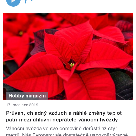
Hobby magazín
17. prosinec 2019
Průvan, chladný vzduch a náhlé změny teplot
patří mezi úhlavní nepřátele vánoční hvězdy
Vánoční hvězda ve své domovině dorůstá až čtyř
metrů. Nás Evropany ale dostatečně uspokojí výrazně