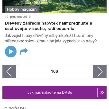
Hobby magazín
10. prosinec 2019
Dřevěný zahradní nábytek naimpregnujte a
uschovejte v suchu, radí odborníci
Jak zajistit, aby dřěvěný nábytekpřežil bez úhony
středoevropskou zimu a na jaře vypadal jako nový?
STRÁNKY
106
n
zí
Jak nás naladíte na DABu
O POŘADU