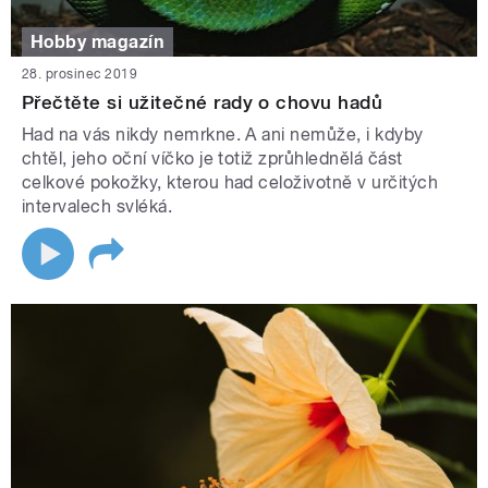
Hobby magazín
28. prosinec 2019
Přečtěte si užitečné rady o chovu hadů
Had na vás nikdy nemrkne. A ani nemůže, i kdyby
chtěl, jeho oční víčko je totiž zprůhlednělá část
celkové pokožky, kterou had celoživotně v určitých
intervalech svléká.