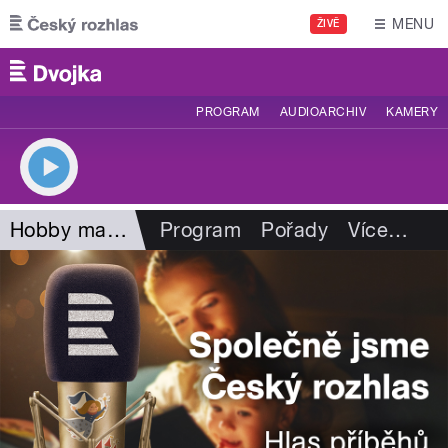
Přejít k hlavnímu obsahu
MENU
ŽIVĚ
PROGRAM
AUDIOARCHIV
KAMERY
Hobby magazín
Program
Pořady
Více
…