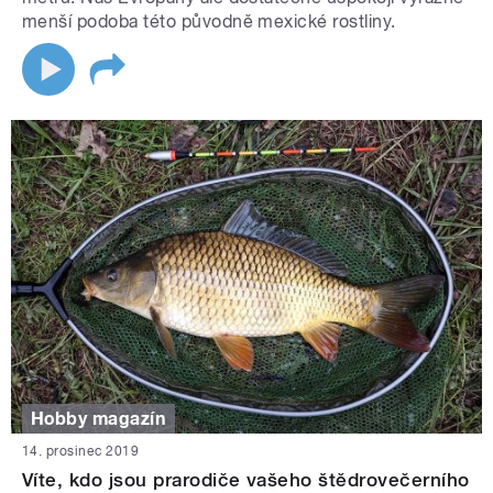
menší podoba této původně mexické rostliny.
Hobby magazín
14. prosinec 2019
Víte, kdo jsou prarodiče vašeho štědrovečerního