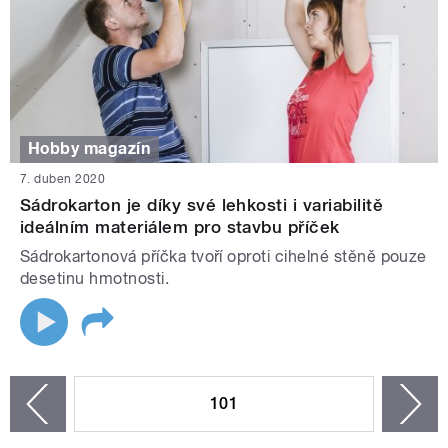
Hobby magazín
7. duben 2020
Sádrokarton je díky své lehkosti i variabilitě
ideálním materiálem pro stavbu příček
Sádrokartonová příčka tvoří oproti cihelné stěně pouze
desetinu hmotnosti.
STRÁNKY
101
n
zí