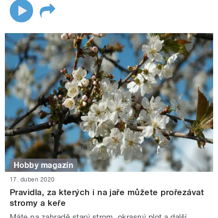
Hobby magazín
17. duben 2020
Pravidla, za kterých i na jaře můžete prořezávat
stromy a keře
Máte na zahradě starý strom, okrasný plot a další