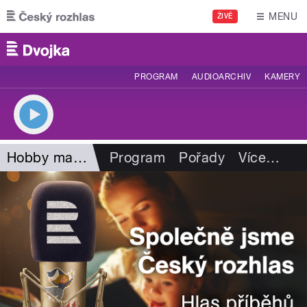
Přejít k hlavnímu obsahu
MENU
ŽIVĚ
PROGRAM
AUDIOARCHIV
KAMERY
Hobby magazín
Program
Pořady
Více
…