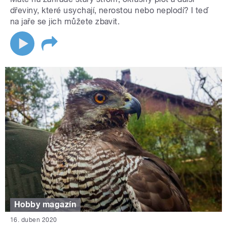
dřeviny, které usychají, nerostou nebo neplodí? I teď
na jaře se jich můžete zbavit.
Hobby magazín
16. duben 2020