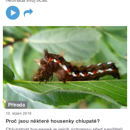
neovládá svůj ocas.
Příroda
10. srpen 2019
Proč jsou některé housenky chlupaté?
Chlupatost housenek je jejich ochranou před nepřáteli.