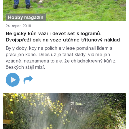
Hobby magazín
24. srpen 2019
Belgický kůň váží i devět set kilogramů.
Dvojspřeží pak na voze utáhne třítunový náklad
Byly doby, kdy na polích a v lese pomáhali lidem s
prací jen koně. Dnes už je tahat klády vidíme jen
vzácně, neznamená to ale, že chladnokrevný kůň z
českých stájí mizí.