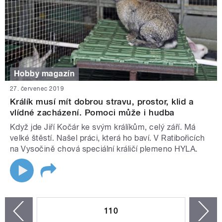
Hobby magazín
27. červenec 2019
Králík musí mít dobrou stravu, prostor, klid a
vlídné zacházení. Pomoci může i hudba
Když jde Jiří Kočár ke svým králíkům, celý září. Má
velké štěstí. Našel práci, která ho baví. V Ratibořicích
na Vysočině chová speciální králičí plemeno HYLA.
STRÁNKY
110
n
zí