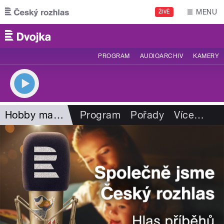
Přejít k hlavnímu obsahu
MENU
ŽIVĚ
PROGRAM
AUDIOARCHIV
KAMERY
Hobby magazín
Program
Pořady
Více
…