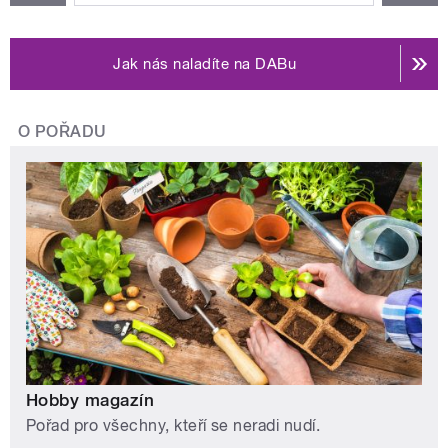
Jak nás naladíte na DABu
O POŘADU
Hobby magazín
Pořad pro všechny, kteří se neradi nudí.