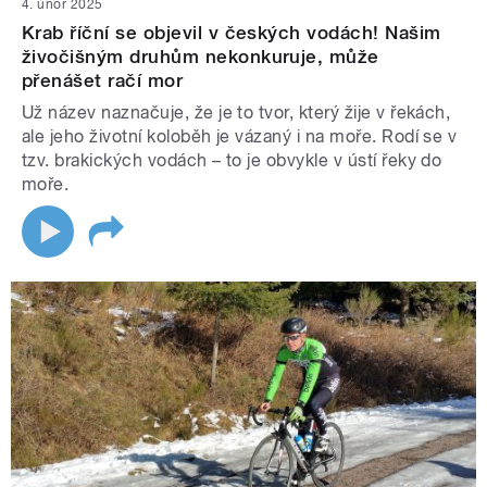
4. únor 2025
Krab říční se objevil v českých vodách! Našim
živočišným druhům nekonkuruje, může
přenášet račí mor
Už název naznačuje, že je to tvor, který žije v řekách,
ale jeho životní koloběh je vázaný i na moře. Rodí se v
tzv. brakických vodách – to je obvykle v ústí řeky do
moře.