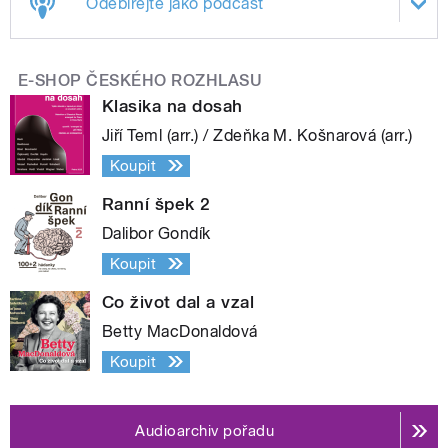
Odebírejte jako podcast
E-SHOP ČESKÉHO ROZHLASU
Klasika na dosah
Jiří Teml (arr.) / Zdeňka M. Košnarová (arr.)
Koupit
Ranní špek 2
Dalibor Gondík
Koupit
Co život dal a vzal
Betty MacDonaldová
Koupit
Audioarchiv pořadu