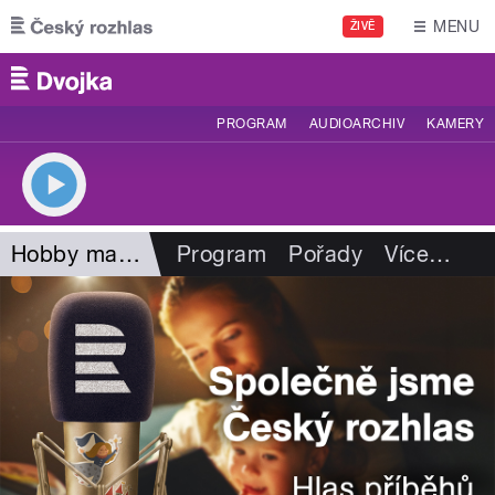
Přejít k hlavnímu obsahu
MENU
ŽIVĚ
PROGRAM
AUDIOARCHIV
KAMERY
Hobby magazín
Program
Pořady
Více
…