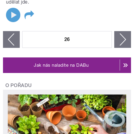
udělat jde.
STRÁNKY
26
n
zí
Jak nás naladíte na DABu
O POŘADU