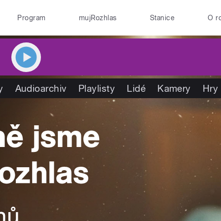
Program
mujRozhlas
Stanice
O r
y
Audioarchiv
Playlisty
Lidé
Kamery
Hry