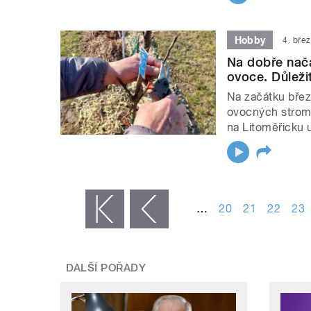
Hobby
4. bře
Na dobře nača
ovoce. Důležit
Na začátku březn
ovocných stromk
na Litoměřicku u
STRÁNKY
…
20
21
22
23
« první
‹ předchozí
DALŠÍ POŘADY