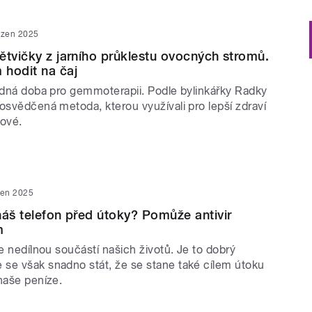
ezen 2025
ětvičky z jarního průklestu ovocných stromů.
hodit na čaj
hodná doba pro gemmoterapii. Podle bylinkářky Radky
osvědčená metoda, kterou využívali pro lepší zdraví
kové.
zen 2025
náš telefon před útoky? Pomůže antivir
m
je nedílnou součástí našich životů. Je to dobrý
se však snadno stát, že se stane také cílem útoku
naše peníze.