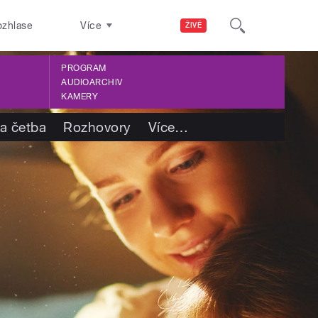
ozhlase
Více
ŽIVĚ
PROGRAM
AUDIOARCHIV
KAMERY
 a četba
Rozhovory
Více
…