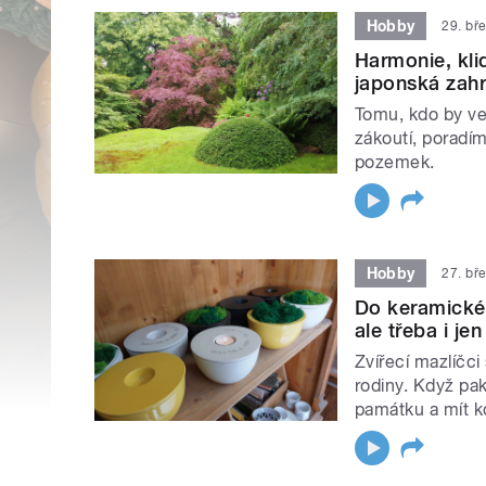
Hobby
29. bř
Harmonie, kli
japonská zah
Tomu, kdo by ve 
zákoutí, poradím
pozemek.
Hobby
27. bř
Do keramické 
ale třeba i j
Zvířecí mazlíčci 
rodiny. Když pak
památku a mít k