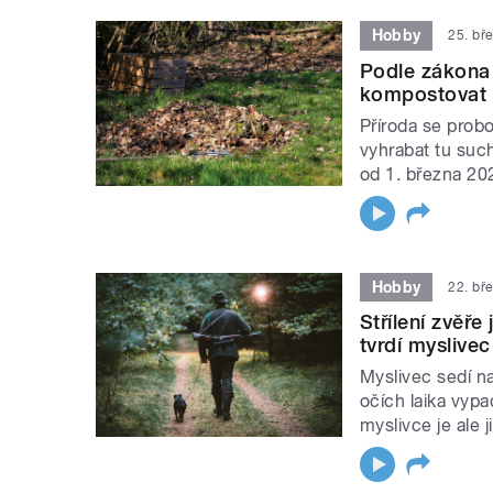
Hobby
25. bř
Podle zákona 
kompostovat t
Příroda se probou
vyhrabat tu such
od 1. března 20
Hobby
22. bř
Střílení zvěř
tvrdí mysliv
Myslivec sedí na
očích laika vypa
myslivce je ale j