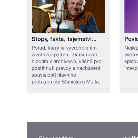
Stopy, fakta, tajemství...
Poví
Pořad, který je vyvrcholením
Nejle
životního pátrání, zkušeností,
světo
hledání v archivech, vášně pro
spiso
postihnutí pravdy a nacházení
interp
souvislostí hlavního
protagonisty Stanislava Motla.
Český rozhlas
mujRo