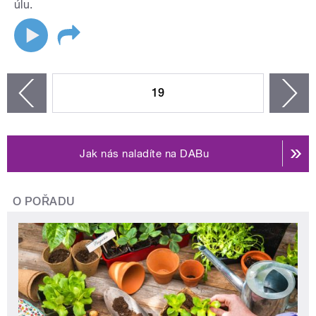
úlu.
STRÁNKY
19
n
zí
Jak nás naladíte na DABu
O POŘADU