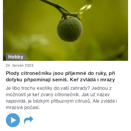
Hobby
24. červen 2025
Plody citronečníku jsou příjemné do ruky, při
dotyku připomínají semiš. Keř zvládá i mrazy
Je libo trochu exotiky do vaší zahrady? Jednou z
možností je keř zvaný citronečník. Jak už název
napovídá, je blízkým příbuzným citrusů. Ale zvládá i
mrazivé počasí.