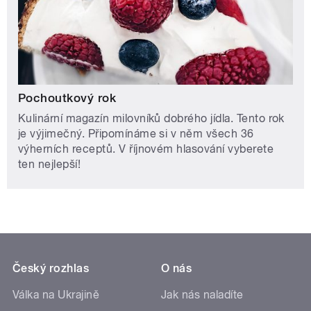
Pochoutkový rok
Kulinární magazín milovníků dobrého jídla. Tento rok
je výjimečný. Připomínáme si v něm všech 36
výherních receptů. V říjnovém hlasování vyberete
ten nejlepší!
Český rozhlas
O nás
Válka na Ukrajině
Jak nás naladíte