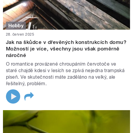
Hobby
28. červen 2025
Jak na škůdce v dřevěných konstrukcích domu?
Možností je více, všechny jsou však poměrně
náročné
O romantice provázené chroupáním červotoče ve
staré chajdě kdesi v lesích se zpívá nejedna trampská
píseň. Ve skutečnosti máte zaděláno na velký, ale
řešitelný, problém.