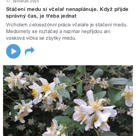
17. červenec 2025
Stáčení medu si včelař nenaplánuje. Když přijde
správný čas, je třeba jednat
Vrcholem celosezónní práce včelaře je stáčení medu.
Medomety se roztáčejí a nazmar nepřijdou ani
vosková víčka se zbytky medu.