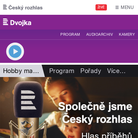
Přejít k hlavnímu obsahu
MENU
ŽIVĚ
PROGRAM
AUDIOARCHIV
KAMERY
Hobby magazín
Program
Pořady
Více
…