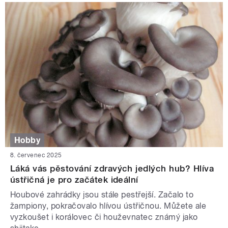
Hobby
8. červenec 2025
Láká vás pěstování zdravých jedlých hub? Hlíva
ústřičná je pro začátek ideální
Houbové zahrádky jsou stále pestřejší. Začalo to
žampiony, pokračovalo hlívou ústřičnou. Můžete ale
vyzkoušet i korálovec či houževnatec známý jako