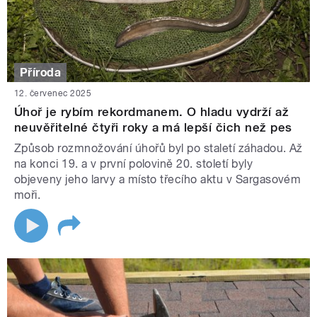
Příroda
12. červenec 2025
Úhoř je rybím rekordmanem. O hladu vydrží až
neuvěřitelné čtyři roky a má lepší čich než pes
Způsob rozmnožování úhořů byl po staletí záhadou. Až
na konci 19. a v první polovině 20. století byly
objeveny jeho larvy a místo třecího aktu v Sargasovém
moři.