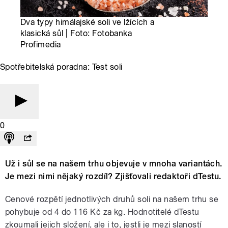
Dva typy himálajské soli ve lžících a
klasická sůl | Foto: Fotobanka
Profimedia
Spotřebitelská poradna: Test soli
0
Už i sůl se na našem trhu objevuje v mnoha variantách.
Je mezi nimi nějaký rozdíl? Zjišťovali redaktoři dTestu.
Cenové rozpětí jednotlivých druhů soli na našem trhu se
pohybuje od 4 do 116 Kč za kg. Hodnotitelé dTestu
zkoumali jejich složení, ale i to, jestli je mezi slaností