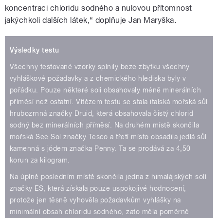
koncentraci chloridu sodného a nulovou přítomnost
jakýchkoli dalších látek,“ doplňuje Jan Maryška.
Výsledky testu
Všechny testované vzorky splnily beze zbytku všechny
vyhláškové požadavky a z chemického hlediska byly v
pořádku. Pouze některé soli obsahovaly méně minerálních
příměsí než ostatní. Vítězem testu se stala italská mořská sůl
hrubozrnná značky Druid, která obsahovala čistý chlorid
sodný bez minerálních příměsí. Na druhém místě skončila
mořská See Sol značky Tesco a třetí místo obsadila jedlá sůl
kamenná s jódem značka Penny. Ta se prodává za 4,50
korun za kilogram.
Na úplně posledním místě skončila jedna z himalájských solí
značky ES, která získala pouze uspokojivé hodnocení,
protože jen těsně vyhověla požadavkům vyhlášky na
minimální obsah chloridu sodného, zato měla poměrně