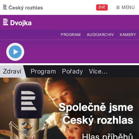
Přejít k hlavnímu obsahu
MENU
ŽIVĚ
PROGRAM
AUDIOARCHIV
KAMERY
Zdraví
Program
Pořady
Více
…