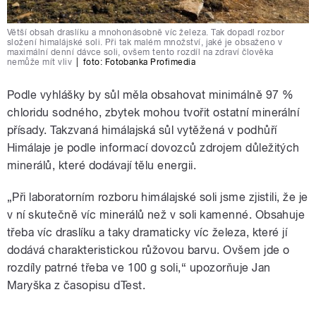
Větší obsah draslíku a mnohonásobně víc železa. Tak dopadl rozbor
složení himalájské soli. Při tak malém množství, jaké je obsaženo v
maximální denní dávce soli, ovšem tento rozdíl na zdraví člověka
nemůže mít vliv
|
foto:
Fotobanka Profimedia
Podle vyhlášky by sůl měla obsahovat minimálně 97 %
chloridu sodného, zbytek mohou tvořit ostatní minerální
přísady. Takzvaná himálajská sůl vytěžená v podhůří
Himálaje je podle informací dovozců zdrojem důležitých
minerálů, které dodávají tělu energii.
„Při laboratorním rozboru himálajské soli jsme zjistili, že je
v ní skutečně víc minerálů než v soli kamenné. Obsahuje
třeba víc draslíku a taky dramaticky víc železa, které jí
dodává charakteristickou růžovou barvu. Ovšem jde o
rozdíly patrné třeba ve 100 g soli,“ upozorňuje Jan
Maryška z časopisu dTest.