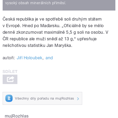
vysoký obsah minerálních příměsí.
Česká republika je ve spotřebě soli druhým státem
v Evropě. Hned po Maďarsku. „Oficiálně by se mělo
denně zkonzumovat maximálně 5,5 g soli na osobu. V
ČR republice ale muži snědí až 13 g,“ upřesňuje
nelichotivou statistiku Jan Maryška.
autoři:
Jiří Holoubek
,
and
Všechny díly pořadu na mujRozhlas
mujRozhlas