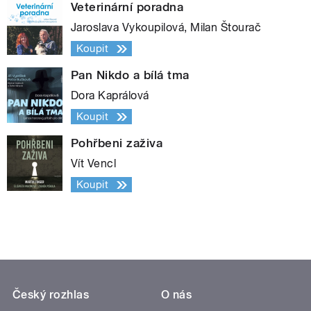
Veterinární poradna
Jaroslava Vykoupilová, Milan Štourač
Koupit
Pan Nikdo a bílá tma
Dora Kaprálová
Koupit
Pohřbeni zaživa
Vít Vencl
Koupit
Český rozhlas
O nás