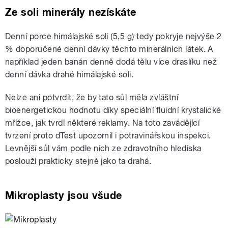
Ze soli minerály nezískáte
Denní porce himálajské soli (5,5 g) tedy pokryje nejvýše 2
% doporučené denní dávky těchto minerálních látek. A
například jeden banán denně dodá tělu více draslíku než
denní dávka drahé himálajské soli.
Nelze ani potvrdit, že by tato sůl měla zvláštní
bioenergetickou hodnotu díky speciální fluidní krystalické
mřížce, jak tvrdí některé reklamy. Na toto zavádějící
tvrzení proto dTest upozornil i potravinářskou inspekci.
Levnější sůl vám podle nich ze zdravotního hlediska
poslouží prakticky stejně jako ta drahá.
Mikroplasty jsou všude