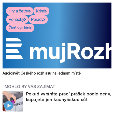
Hry a četby
Krimi
Pohádky
Pořady
Živé vysílání
Audiosvět Českého rozhlasu na jednom místě
MOHLO BY VÁS ZAJÍMAT
Pokud vybíráte prací prášek podle ceny,
kupujete jen kuchyňskou sůl