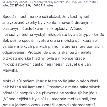
Mikroplasty obsahují všechny vzorky mořské soli, vyplynulo z testu
|
foto:
CC BY-NC 2.0
,
MPCA Photos
Speciální test mořské soli ukázal, že všechny její
analyzované vzorky byly kontaminované drobnými
plastovými částečkami – mikroplasty. „Vůbec
nejnáchylnější na výskyt mikroplastů byla sůl typu Fler De
Sel, což je speciální velice drahá mořská sůl, která se
vyrábí v mělkých pánvích přímo na břehu moře pomalým
odpařováním. Protože jde o sůl získanou z největší
blízkosti mořské hladiny, byla u ní koncentrace
mikroplastových částic nejsilnější,“ vysvětluje Jan
Maryška.
Mořská sůl ovšem jinak z testu vyšla jako o něco čistší
než běžná sůl kamenná. Obsahovala méně minerálních
příměsí a naopak více přirozeně se vyskytujícího jódu.
„Vůbec nejčistší byla sůl z kategorie mořské soli, kde
jsme u jednoho vzorku změřili opravdu stoprocentní