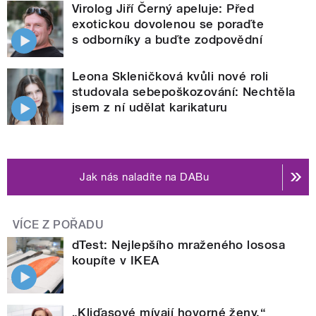
Virolog Jiří Černý apeluje: Před
exotickou dovolenou se poraďte
s odborníky a buďte zodpovědní
Leona Skleničková kvůli nové roli
studovala sebepoškozování: Nechtěla
jsem z ní udělat karikaturu
Jak nás naladíte na DABu
VÍCE Z POŘADU
dTest: Nejlepšího mraženého lososa
koupíte v IKEA
„Kliďasové mívají hovorné ženy.“