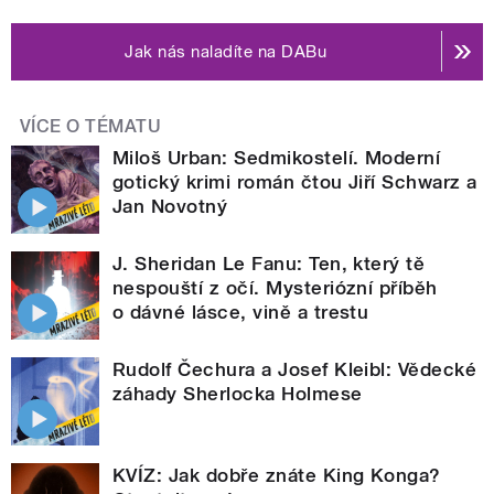
Jak nás naladíte na DABu
VÍCE O TÉMATU
Miloš Urban: Sedmikostelí. Moderní
gotický krimi román čtou Jiří Schwarz a
Jan Novotný
J. Sheridan Le Fanu: Ten, který tě
nespouští z očí. Mysteriózní příběh
o dávné lásce, vině a trestu
Rudolf Čechura a Josef Kleibl: Vědecké
záhady Sherlocka Holmese
KVÍZ: Jak dobře znáte King Konga?