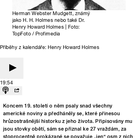
Herman Webster Mudgett, známý
jako H. H. Holmes nebo také Dr.
Henry Howard Holmes | Foto:
TopFoto / Profimedia
Příběhy z kalendáře: Henry Howard Holmes
19:54
Koncem 19. století o něm psaly snad všechny
americké noviny a předháněly se, které přinesou
hrůzostrašnější historku z jeho života. Připisovány mu
jsou stovky obětí, sám se přiznal ke 27 vraždám, za
stoprocentně prokázané se považuje „jen“ osm z nich