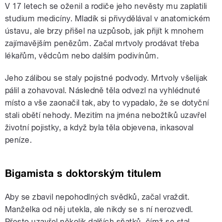
V 17 letech se oženil a rodiče jeho nevěsty mu zaplatili
studium medicíny. Mladík si přivydělával v anatomickém
ústavu, ale brzy přišel na uzpůsob, jak přijít k mnohem
zajímavějším penězům. Začal mrtvoly prodávat třeba
lékařům, vědcům nebo dalším podivínům.
Jeho zálibou se staly pojistné podvody. Mrtvoly všelijak
pálil a zohavoval. Následně těla odvezl na vyhlédnuté
místo a vše zaonačil tak, aby to vypadalo, že se dotyční
stali obětí nehody. Mezitím na jména nebožtíků uzavřel
životní pojistky, a když byla těla objevena, inkasoval
peníze.
Bigamista s doktorským titulem
Aby se zbavil nepohodlných svědků, začal vraždit.
Manželka od něj utekla, ale nikdy se s ní nerozvedl.
Přesto uzavřel několik dalších sňatků, čímž se stal