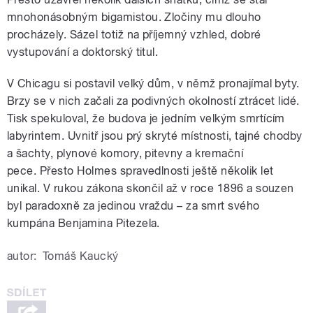
mnohonásobným bigamistou. Zločiny mu dlouho
procházely. Sázel totiž na příjemný vzhled, dobré
vystupování a doktorský titul.
V Chicagu si postavil velký dům, v němž pronajímal byty.
Brzy se v nich začali za podivných okolností ztrácet lidé.
Tisk spekuloval, že budova je jedním velkým smrtícím
labyrintem. Uvnitř jsou prý skryté místnosti, tajné chodby
a šachty, plynové komory, pitevny a kremační
pece. Přesto Holmes spravedlnosti ještě několik let
unikal. V rukou zákona skončil až v roce 1896 a souzen
byl paradoxně za jedinou vraždu – za smrt svého
kumpána Benjamina Pitezela.
autor:
Tomáš Kaucký