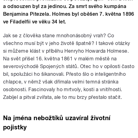
a odsouzen byl za jedinou. Za smrt svého kumpána
Benjamina Pitezela. Holmes byl oběšen 7. května 1896
ve Filadelfii ve věku 34 let.
Jak se z člověka stane mnohonásobný vrah? Co
všechno musí být v jeho životě špatně? I takové otázky
si můžeme klást v příběhu Henryho Howarda Holmese.
Na svět přišel 16. května 1861 v malém městě na
severovýchodě Spojených států. Otec ho v opilosti často
bil, spolužáci ho šikanovali. Přesto šlo o inteligentního
chlapce, v němž však dřímala velmi temná stránka
osobnosti. Fascinovaly ho mrtvoly, kosti a vnitřnosti.
Zabíjel a pitval zvířata, ale to mu brzy přestalo stačit.
Na jména nebožtíků uzavíral životní
pojistky