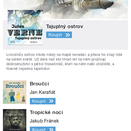
Tajuplný ostrov
Koupit
Lincolnův ostrov nikdo nikdy na mapě nenašel, a přece ho znají lidé
na celém světě. Už déle než sto třicet let na něm prožívají
dobrodružství s pěticí trosečníků, kteří na něm našli útočiště, a
hlavně nejedno tajemství.
Broučci
Jan Karafiát
Koupit
Tropické noci
Jakub Fránek
Koupit