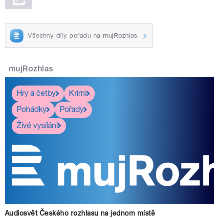
Všechny díly pořadu na mujRozhlas
mujRozhlas
Hry a četby
Krimi
Pohádky
Pořady
Živé vysílání
Audiosvět Českého rozhlasu na jednom místě