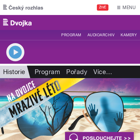
Přejít k hlavnímu obsahu
MENU
ŽIVĚ
PROGRAM
AUDIOARCHIV
KAMERY
Historie
Program
Pořady
Více
…