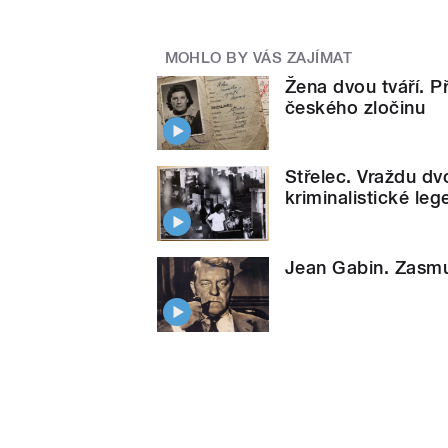
MOHLO BY VÁS ZAJÍMAT
Žena dvou tváří. P
českého zločinu
Střelec. Vraždu dv
kriminalistické leg
Jean Gabin. Zasmu