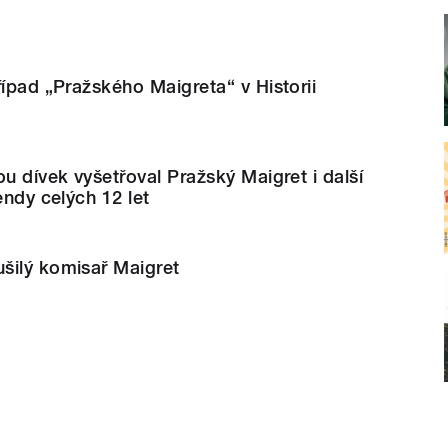
řípad „Pražského Maigreta“ v Historii
ou dívek vyšetřoval Pražský Maigret i další
endy celých 12 let
šilý komisař Maigret