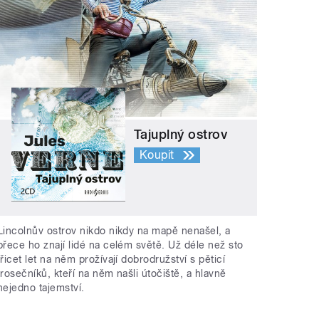
Tajuplný ostrov
Koupit
Lincolnův ostrov nikdo nikdy na mapě nenašel, a
přece ho znají lidé na celém světě. Už déle než sto
třicet let na něm prožívají dobrodružství s pěticí
trosečníků, kteří na něm našli útočiště, a hlavně
nejedno tajemství.