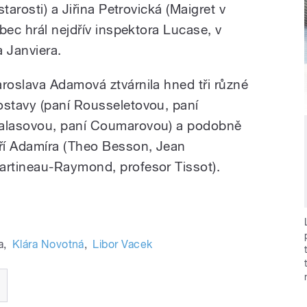
tarosti) a Jiřina Petrovická (Maigret v
bec hrál nejdřív inspektora Lucase, v
a Janviera.
aroslava Adamová ztvárnila hned tři různé
ostavy (paní Rousseletovou, paní
alasovou, paní Coumarovou) a podobně
iří Adamíra (Theo Besson, Jean
artineau-Raymond, profesor Tissot).
a
,
Klára Novotná
,
Libor Vacek