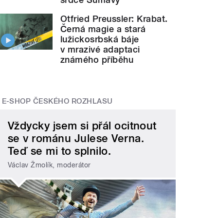
Otfried Preussler: Krabat.
Černá magie a stará
lužickosrbská báje
v mrazivé adaptaci
známého příběhu
E-SHOP ČESKÉHO ROZHLASU
Vždycky jsem si přál ocitnout
se v románu Julese Verna.
Teď se mi to splnilo.
Václav Žmolík, moderátor