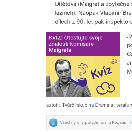
Dítětová (Maigret a zbytečné s
lázních). Naopak Vladimír Bra
dílech z 90. let pak inspektor
J
KVÍZ: Otestujte svoje
znalosti komisaře
p
Maigreta
C
J
M
autoři:
Tvůrčí skupina Drama a literatur
Všechny díly pořadu na mujRozhlas