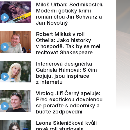
Miloš Urban: Sedmikostelí.
Moderní gotický krimi
román čtou Jiří Schwarz a
Jan Novotný
Robert Mikluš v roli
Othella: Jako historky
v hospodě. Tak by se měl
recitovat Shakespeare
Interiérová designérka
Gabriela Hámová: S čím
bojuju, jsou inspirace
z internetu
Virolog Jiří Černý apeluje:
Před exotickou dovolenou
se poraďte s odborníky a
buďte zodpovědní
Leona Skleničková kvůli
nové roli studovala