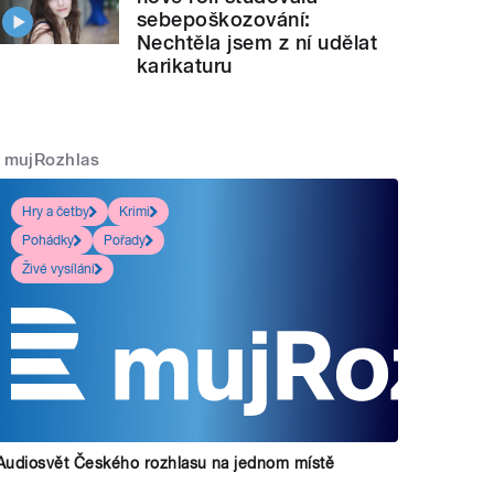
sebepoškozování:
Nechtěla jsem z ní udělat
karikaturu
mujRozhlas
Hry a četby
Krimi
Pohádky
Pořady
Živé vysílání
Audiosvět Českého rozhlasu na jednom místě