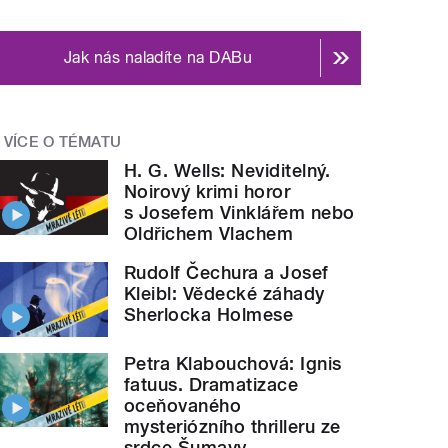
Jak nás naladíte na DABu
VÍCE O TÉMATU
H. G. Wells: Neviditelný.
Noirový krimi horor
s Josefem Vinklářem nebo
Oldřichem Vlachem
Rudolf Čechura a Josef
Kleibl: Vědecké záhady
Sherlocka Holmese
Petra Klabouchová: Ignis
fatuus. Dramatizace
oceňovaného
mysteriózního thrilleru ze
srdce Šumavy