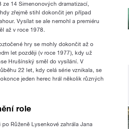
3 ze 14 Simenonových dramatizací,
ehdy zřejmě stihl dokončit jen případ
ahour. Vysílat se ale nemohl a premiéru
ěl až v roce 1978.
oztočené hry se mohly dokončit až o
edm let později (v roce 1977), kdy už
ase Hrušínský směl do vysílání. V
růběhu 22 let, kdy celá série vznikala, se
okonce jeden herec hrál několik různých
ění role
si po Růženě Lysenkové zahrála Jana