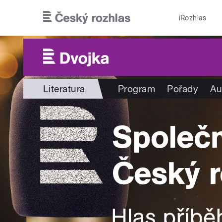
Přejít k hlavnímu obsahu
iRozhlas
Literatura
Program
Pořady
Au