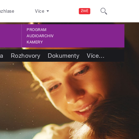
ozhlase
Více
ŽIVĚ
PROGRAM
AUDIOARCHIV
KAMERY
ba
Rozhovory
Dokumenty
Více
…