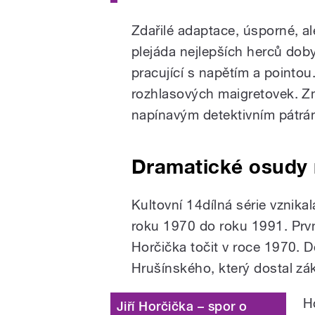
Zdařilé adaptace, úsporné, a
plejáda nejlepších herců doby
pracující s napětím a pointou
rozhlasových maigretovek. Zm
napínavým detektivním pátrá
Dramatické osudy 
Kultovní 14dílná série vznik
roku 1970 do roku 1991. Prvn
Horčička točit v roce 1970. D
Hrušínského, který dostal zá
H
Jiří Horčička – spor o