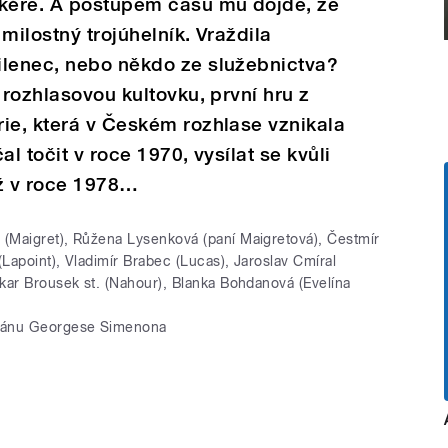
kéře. A postupem času mu dojde, že
milostný trojúhelník. Vraždila
ilenec, nebo někdo ze služebnictva?
 rozhlasovou kultovku, první hru z
ie, která v Českém rozhlase vznikala
l točit v roce 1970, vysílat se kvůli
ž v roce 1978…
 (Maigret), Růžena Lysenková (paní Maigretová), Čestmír
(Lapoint), Vladimír Brabec (Lucas), Jaroslav Cmíral
akar Brousek st. (Nahour), Blanka Bohdanová (Evelína
ománu Georgese Simenona