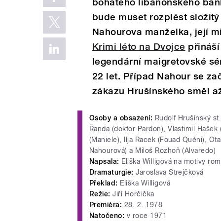
bohatého libanonského ban
bude muset rozplést složitý 
Nahourova manželka, její m
Krimi léto na Dvojce
přináší
legendární maigretovské sér
22 let. Případ Nahour se zača
zákazu Hrušínského směl a
Osoby a obsazení:
Rudolf Hrušínský st.
Řanda (doktor Pardon), Vlastimil Hašek 
(Maniele), Ilja Racek (Fouad Quéni), Ot
Nahourová) a Miloš Rozhoň (Alvaredo)
Napsala:
Eliška Willigová na motivy r
Dramaturgie:
Jaroslava Strejčková
Překlad:
Eliška Willigová
Režie:
Jiří Horčička
Premiéra:
28. 2. 1978
Natočeno:
v roce 1971