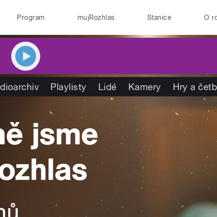
Program
mujRozhlas
Stanice
O r
dioarchiv
Playlisty
Lidé
Kamery
Hry a čet