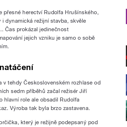
le přesné herectví Rudolfa Hrušínského,
 i dynamická režijní stavba, skvěle
... Čas prokázal jedinečnost
apování jejich vzniku je samo o sobě
ním.
natáčení
ala v tehdy Československém rozhlase od
ích sedm příběhů začal režisér Jiří
o hlavní role ale obsadil Rudolfa
kaz. Výroba tak byla brzo zastavena.
orčička, který je režijně podepsaný pod