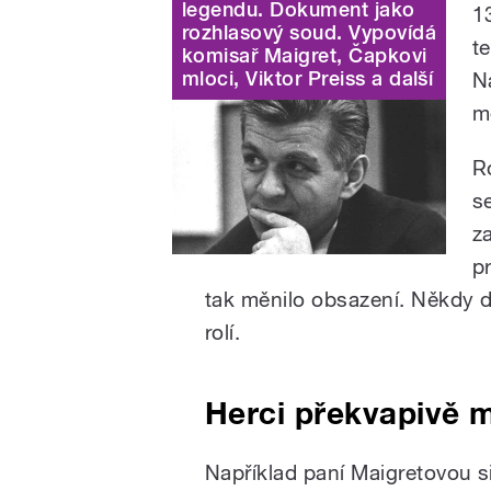
legendu. Dokument jako
1
rozhlasový soud. Vypovídá
t
komisař Maigret, Čapkovi
mloci, Viktor Preiss a další
N
m
R
s
z
p
tak měnilo obsazení. Někdy d
rolí.
Herci překvapivě m
Například paní Maigretovou 