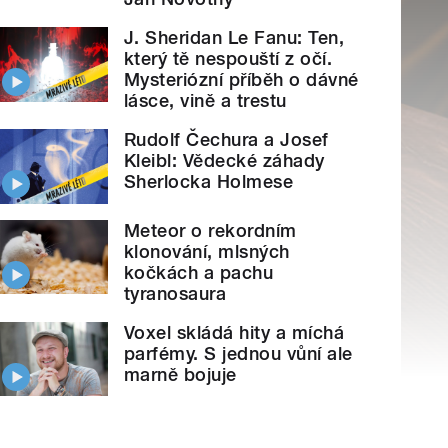
J. Sheridan Le Fanu: Ten,
který tě nespouští z očí.
Mysteriózní příběh o dávné
lásce, vině a trestu
Rudolf Čechura a Josef
Kleibl: Vědecké záhady
Sherlocka Holmese
Meteor o rekordním
klonování, mlsných
kočkách a pachu
tyranosaura
Voxel skládá hity a míchá
parfémy. S jednou vůní ale
marně bojuje