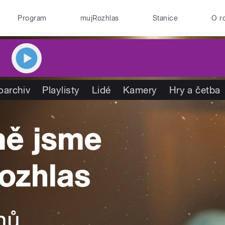
Program
mujRozhlas
Stanice
O r
oarchiv
Playlisty
Lidé
Kamery
Hry a četba