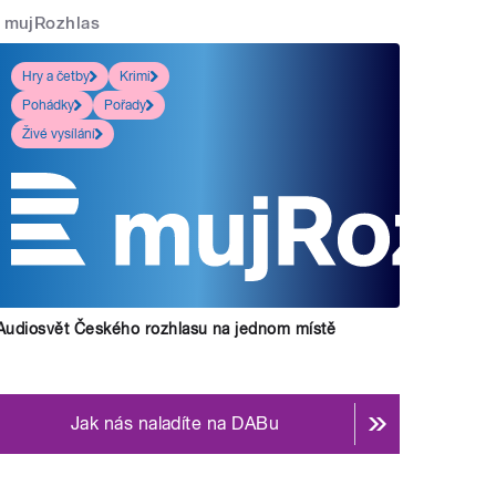
mujRozhlas
Hry a četby
Krimi
Pohádky
Pořady
Živé vysílání
Audiosvět Českého rozhlasu na jednom místě
Jak nás naladíte na DABu