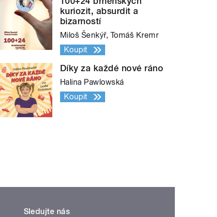
100+24 brněnských
kuriozit, absurdit a
bizarností
Miloš Šenkýř, Tomáš Kremr
Koupit
Díky za každé nové ráno
Halina Pawlowská
Koupit
Sledujte nás