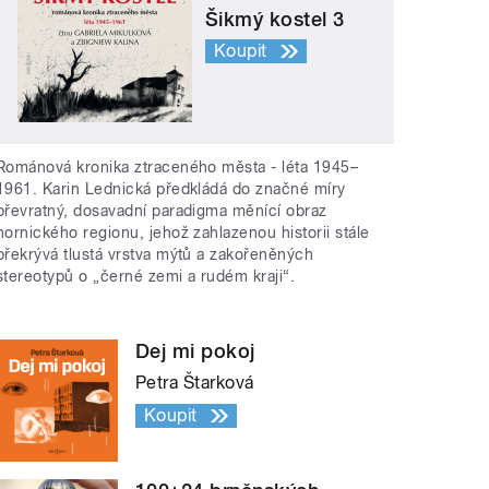
Šikmý kostel 3
Koupit
Románová kronika ztraceného města - léta 1945–
1961. Karin Lednická předkládá do značné míry
převratný, dosavadní paradigma měnící obraz
hornického regionu, jehož zahlazenou historii stále
překrývá tlustá vrstva mýtů a zakořeněných
stereotypů o „černé zemi a rudém kraji“.
Dej mi pokoj
Petra Štarková
Koupit