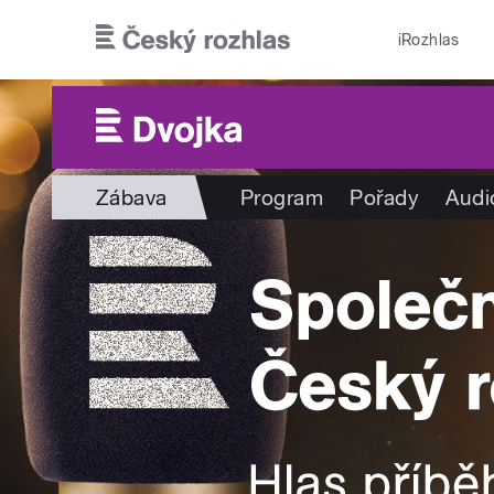
Přejít k hlavnímu obsahu
iRozhlas
Zábava
Program
Pořady
Audi