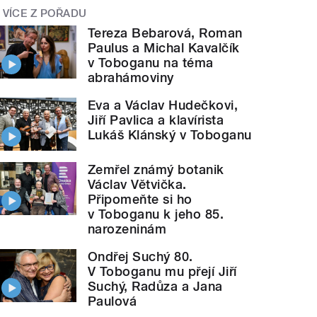
VÍCE Z POŘADU
Tereza Bebarová, Roman
Paulus a Michal Kavalčík
v Toboganu na téma
abrahámoviny
Eva a Václav Hudečkovi,
Jiří Pavlica a klavírista
Lukáš Klánský v Toboganu
Zemřel známý botanik
Václav Větvička.
Připomeňte si ho
v Toboganu k jeho 85.
narozeninám
Ondřej Suchý 80.
V Toboganu mu přejí Jiří
Suchý, Radůza a Jana
Paulová