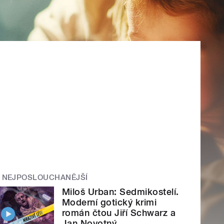
NEJPOSLOUCHANĚJŠÍ
Miloš Urban: Sedmikostelí.
Moderní gotický krimi
román čtou Jiří Schwarz a
Jan Novotný