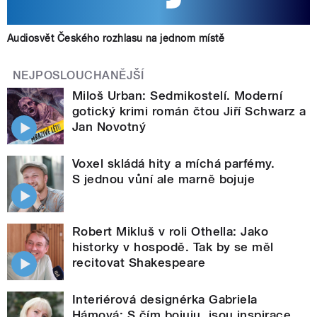
Audiosvět Českého rozhlasu na jednom místě
NEJPOSLOUCHANĚJŠÍ
Miloš Urban: Sedmikostelí. Moderní
gotický krimi román čtou Jiří Schwarz a
Jan Novotný
Voxel skládá hity a míchá parfémy.
S jednou vůní ale marně bojuje
Robert Mikluš v roli Othella: Jako
historky v hospodě. Tak by se měl
recitovat Shakespeare
Interiérová designérka Gabriela
Hámová: S čím bojuju, jsou inspirace