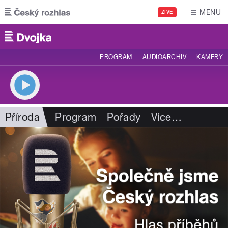
Přejít k hlavnímu obsahu
MENU
ŽIVĚ
PROGRAM
AUDIOARCHIV
KAMERY
Příroda
Program
Pořady
Více
…