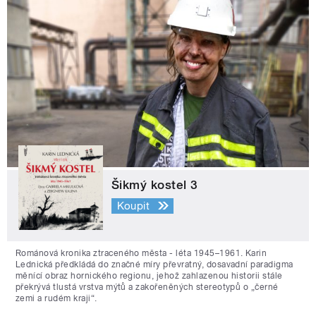
Šikmý kostel 3
Koupit
Románová kronika ztraceného města - léta 1945–1961. Karin
Lednická předkládá do značné míry převratný, dosavadní paradigma
měnící obraz hornického regionu, jehož zahlazenou historii stále
překrývá tlustá vrstva mýtů a zakořeněných stereotypů o „černé
zemi a rudém kraji“.