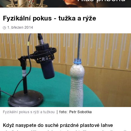
Fyzikální pokus - tužka a rýže
1. březen 2014
Fyzikální pokus s rýží a tužkou
|
foto:
Petr Sobotka
Když nasypete do suché prázdné plastové lahve