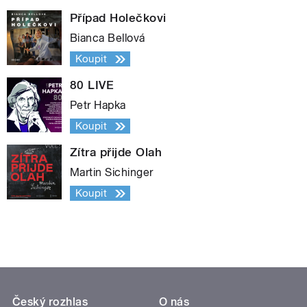
Případ Holečkovi
Bianca Bellová
Koupit
80 LIVE
Petr Hapka
Koupit
Zítra přijde Olah
Martin Sichinger
Koupit
Český rozhlas
O nás