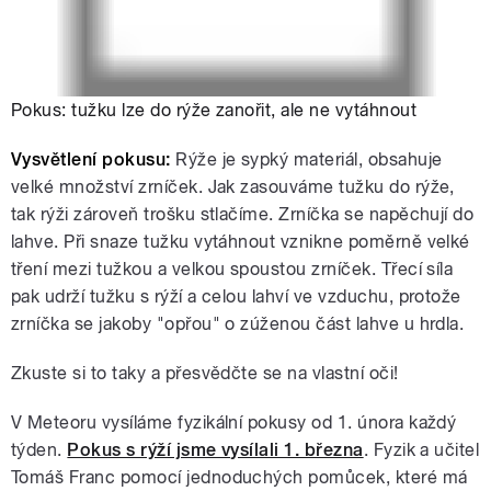
Pokus: tužku lze do rýže zanořit, ale ne vytáhnout
Vysvětlení pokusu:
Rýže je sypký materiál, obsahuje
velké množství zrníček. Jak zasouváme tužku do rýže,
tak rýži zároveň trošku stlačíme. Zrníčka se napěchují do
lahve. Při snaze tužku vytáhnout vznikne poměrně velké
tření mezi tužkou a velkou spoustou zrníček. Třecí síla
pak udrží tužku s rýží a celou lahví ve vzduchu, protože
zrníčka se jakoby "opřou" o zúženou část lahve u hrdla.
Zkuste si to taky a přesvědčte se na vlastní oči!
V Meteoru vysíláme fyzikální pokusy od 1. února každý
týden.
Pokus s rýží jsme vysílali 1. března
. Fyzik a učitel
Tomáš Franc pomocí jednoduchých pomůcek, které má