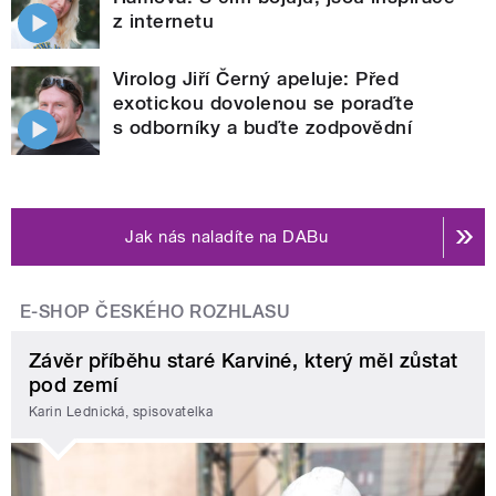
z internetu
Virolog Jiří Černý apeluje: Před
exotickou dovolenou se poraďte
s odborníky a buďte zodpovědní
Jak nás naladíte na DABu
E-SHOP ČESKÉHO ROZHLASU
Závěr příběhu staré Karviné, který měl zůstat
pod zemí
Karin Lednická, spisovatelka