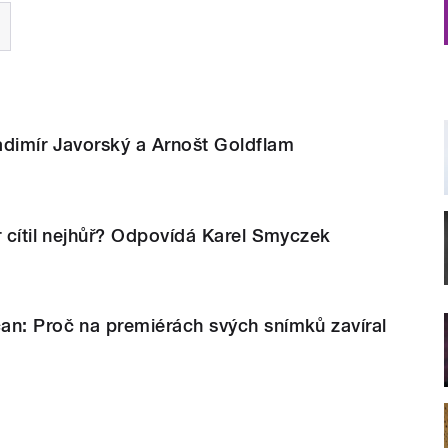
adimír Javorský a Arnošt Goldflam
r cítil nejhůř? Odpovídá Karel Smyczek
an: Proč na premiérách svých snímků zavíral