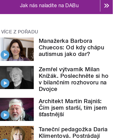
Jak nás naladíte na DABu
VÍCE Z POŘADU
Manažerka Barbora
Chuecos: Od kdy chápu
autismus jako dar?
Zemřel výtvarník Milan
Knížák. Poslechněte si ho
v bilančním rozhovoru na
Dvojce
Architekt Martin Rajniš:
Čím jsem starší, tím jsem
šťastnější
Taneční pedagožka Daria
Klimentová. Postrádají