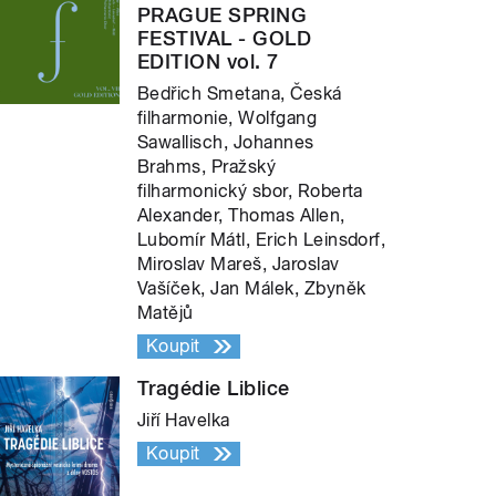
PRAGUE SPRING
FESTIVAL - GOLD
EDITION vol. 7
Bedřich Smetana, Česká
filharmonie, Wolfgang
Sawallisch, Johannes
Brahms, Pražský
filharmonický sbor, Roberta
Alexander, Thomas Allen,
Lubomír Mátl, Erich Leinsdorf,
Miroslav Mareš, Jaroslav
Vašíček, Jan Málek, Zbyněk
Matějů
Koupit
Tragédie Liblice
Jiří Havelka
Koupit