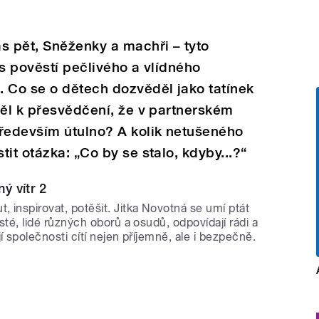
s pět, Sněženky a machři – tyto
 s pověstí pečlivého a vlídného
 Co se o dětech dozvěděl jako tatínek
pěl k přesvědčení, že v partnerském
ředevším útulno? A kolik netušeného
it otázka: „Co by se stalo, kdyby...?“
ý vítr 2
 inspirovat, potěšit. Jitka Novotná se umí ptát
sté, lidé různých oborů a osudů, odpovídají rádi a
í společnosti cítí nejen příjemně, ale i bezpečně.