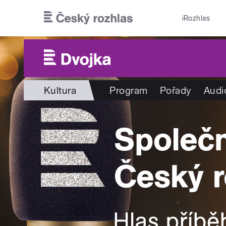
Přejít k hlavnímu obsahu
iRozhlas
Kultura
Program
Pořady
Audi