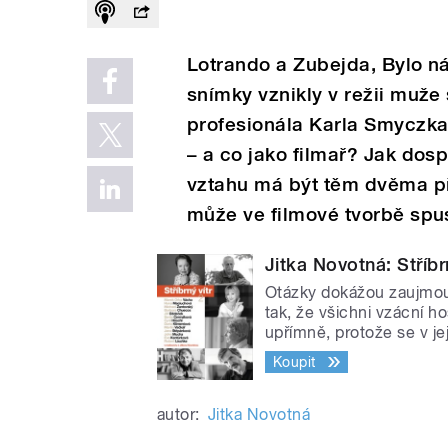
Lotrando a Zubejda, Bylo ná
snímky vznikly v režii muže
profesionála Karla Smyczka.
– a co jako filmař? Jak dos
vztahu má být těm dvěma p
může ve filmové tvorbě spust
Jitka Novotná: Stříbrn
Otázky dokážou zaujmout,
tak, že všichni vzácní ho
upřímně, protože se v jej
Koupit
autor:
Jitka Novotná