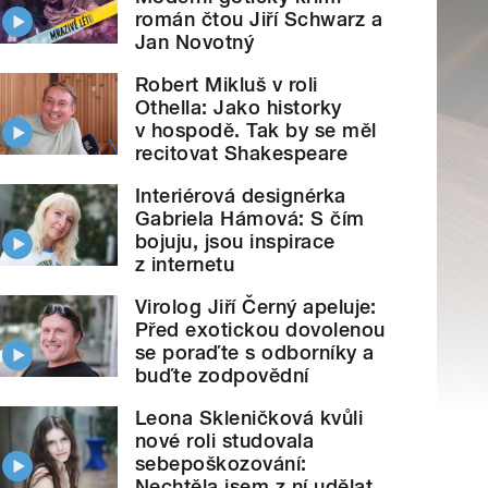
román čtou Jiří Schwarz a
Jan Novotný
Robert Mikluš v roli
Othella: Jako historky
v hospodě. Tak by se měl
recitovat Shakespeare
Interiérová designérka
Gabriela Hámová: S čím
bojuju, jsou inspirace
z internetu
Virolog Jiří Černý apeluje:
Před exotickou dovolenou
se poraďte s odborníky a
buďte zodpovědní
Leona Skleničková kvůli
nové roli studovala
sebepoškozování:
Nechtěla jsem z ní udělat