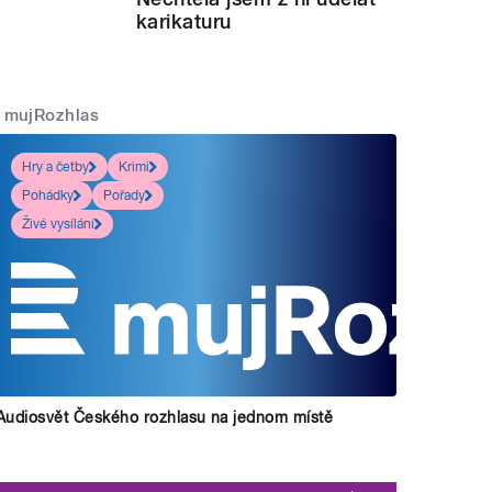
karikaturu
mujRozhlas
Hry a četby
Krimi
Pohádky
Pořady
Živé vysílání
Audiosvět Českého rozhlasu na jednom místě