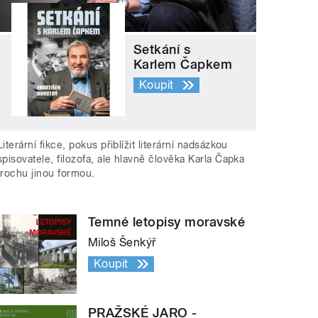
Setkání s
Karlem Čapkem
Koupit
Literární fikce, pokus přiblížit literární nadsázkou
spisovatele, filozofa, ale hlavně člověka Karla Čapka
trochu jinou formou.
Temné letopisy moravské
Miloš Šenkýř
Koupit
PRAŽSKÉ JARO -