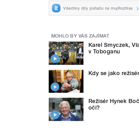
Všechny díly pořadu na mujRozhlas
MOHLO BY VÁS ZAJÍMAT
Karel Smyczek, Vl
v Toboganu
Kdy se jako režisé
Režisér Hynek Boč
oči?