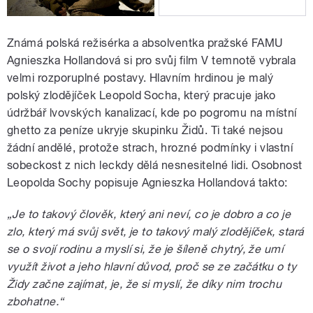
Známá polská režisérka a absolventka pražské FAMU
Agnieszka Hollandová si pro svůj film V temnotě vybrala
velmi rozporuplné postavy. Hlavním hrdinou je malý
polský zlodějíček Leopold Socha, který pracuje jako
údržbář lvovských kanalizací, kde po pogromu na místní
ghetto za peníze ukryje skupinku Židů. Ti také nejsou
žádní andělé, protože strach, hrozné podmínky i vlastní
sobeckost z nich leckdy dělá nesnesitelné lidi. Osobnost
Leopolda Sochy popisuje Agnieszka Hollandová takto:
„Je to takový člověk, který ani neví, co je dobro a co je
zlo, který má svůj svět, je to takový malý zlodějíček, stará
se o svojí rodinu a myslí si, že je šíleně chytrý, že umí
využít život a jeho hlavní důvod, proč se ze začátku o ty
Židy začne zajímat, je, že si myslí, že díky nim trochu
zbohatne.“