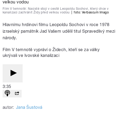
Film V temnotě: Nacisté stojí v cestě Leopoldu Sochovi, který chce v
kanalizaci zachránit Židy před velkou vodou
|
foto:
Verbascum Imago
Hlavnímu hrdinovi filmu Leopoldu Sochovi v roce 1978
izraelský památník Jad Vašem udělil titul Spravedlivý mezi
národy.
Film V temnotě vypráví o Židech, kteří se za války
ukrývali ve lvovské kanalizaci
3:35
autor:
Jana Šustová