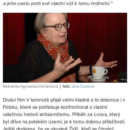
a jeho cestu proti své vlastní vůli k tomu hrdinství.“
Režisérka Agnieszka Hollandová
|
foto:
Jana Šustová
Diváci film V temnotě přijali velmi kladně a to dokonce i v
Polsku, které se potřebuje konfrontovat s vlastní
válečnou historií antisemitismu. Příběh ze Lvova, který
byl dříve na polském území, je k tomu dobrou příležitostí.
Ještě dodejme, že ve skupině Židů, kteří se čtrnáct