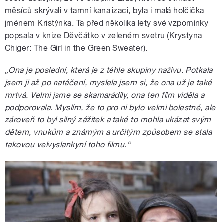
měsíců skrývali v tamní kanalizaci, byla i malá holčička
jménem Kristýnka. Ta před několika lety své vzpomínky
popsala v knize Děvčátko v zeleném svetru (Krystyna
Chiger: The Girl in the Green Sweater).
„Ona je poslední, která je z téhle skupiny naživu. Potkala
jsem ji až po natáčení, myslela jsem si, že ona už je také
mrtvá. Velmi jsme se skamarádily, ona ten film viděla a
podporovala. Myslím, že to pro ni bylo velmi bolestné, ale
zároveň to byl silný zážitek a také to mohla ukázat svým
dětem, vnukům a známým a určitým způsobem se stala
takovou velvyslankyní toho filmu.“