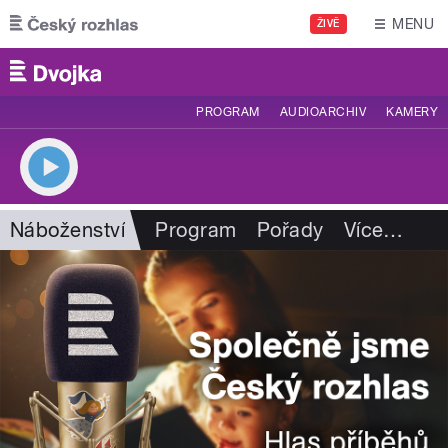
Přejít k hlavnímu obsahu
MENU
ŽIVĚ
PROGRAM
AUDIOARCHIV
KAMERY
Náboženství
Program
Pořady
Více
…