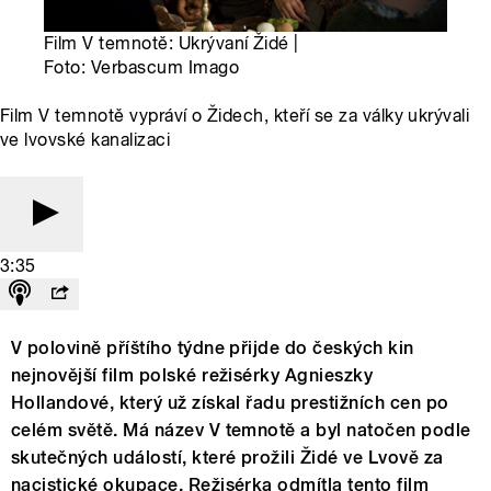
Film V temnotě: Ukrývaní Židé |
Foto: Verbascum Imago
Film V temnotě vypráví o Židech, kteří se za války ukrývali
ve lvovské kanalizaci
3:35
V polovině příštího týdne přijde do českých kin
nejnovější film polské režisérky Agnieszky
Hollandové, který už získal řadu prestižních cen po
celém světě. Má název V temnotě a byl natočen podle
skutečných událostí, které prožili Židé ve Lvově za
nacistické okupace. Režisérka odmítla tento film