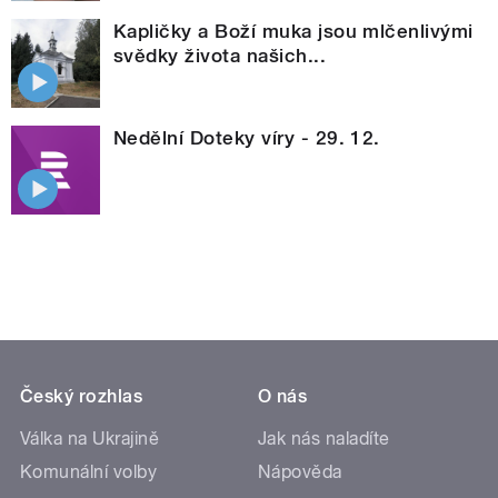
Kapličky a Boží muka jsou mlčenlivými
svědky života našich...
Nedělní Doteky víry - 29. 12.
Český rozhlas
O nás
Válka na Ukrajině
Jak nás naladíte
Komunální volby
Nápověda