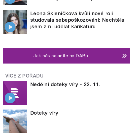
Leona Skleničková kvůli nové roli
studovala sebepoškozování: Nechtěla
jsem z ní udělat karikaturu
Jak nás naladíte na DABu
VÍCE Z POŘADU
Nedělní doteky víry - 22. 11.
Doteky víry