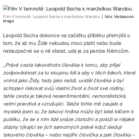
Film V temnotě: Leopold Socha s manželkou Wandou
|
foto:
Verbascum
Imago
Leopold Socha dokonce na začátku příběhu přemýšlí o
tom, že až mu Židé nebudou moci platit nebo bude
nebezpečné se o ně starat, udá je za peníze Němcům.
„Právě cesta takovéhoto člověka k tomu, aby přijal
zodpovědnost za tu skupinu lidí a aby v těch lidech, které
vnímá jako Židy, tedy jako nelidi, uviděl člověka a byl
schopen riskovat svůj vlastní život a život své rodiny,
tahle cesta je taková nesentimentální, nemoralistická,
velmi pravdivá a vzrušující. Takže tohle mě zaujalo a
myslela jsem si, že takový hrdina může být také klíčem k
publiku, že se s ním lidé snáze ztotožní a položí si nějaké
otázky týkající se jich samotných právě když sledují
takového člověka – nebo nejdřív človíčka a pak člověka –