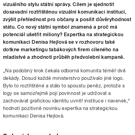
vizuálního stylu státní správy. Cílem je sjednotit
dosavadní roztříštěnou vizuální komunikaci institucí,
zvýšit přehlednost pro občany a posílit důvěryhodnost
státu. Co nový státní symbol znamená a proč má
potenciál ušetřit miliony? Expertka na strategickou
komunikaci Denisa Hejlová se v rozhovoru také
dotkne marketingu tabákových firem cíleného na
mladistvé a zhodnotí průběh předvolební kampaně.
„Na podobný krok čekala odborná komunita téměř dvě
dekády. Dosud každé ministerstvo používalo jiné logo.
Bylo to roztříštěné a stálo to spoustu peněz, protože s
logy se samozřejmě pojí povinnost je udržovat a
zachovávat grafickou identitu uvnitř instituce i navenek,“
hodnotí pozitivně novinku expertka na strategickou
komunikaci Denisa Hejlová.