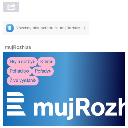
Všechny díly pořadu na mujRozhlas
mujRozhlas
Hry a četby
Krimi
Pohádky
Pořady
Živé vysílání