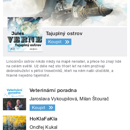
Tajuplný ostrov
Koupit
Lincolnův ostrov nikdo nikdy na mapě nenašel, a přece ho znají lidé
na celém světě. Už déle než sto třicet let na něm prožívají
dobrodružství s pěticí trosečníků, kteří na něm našli útočiště, a
hlavně nejedno tajemství.
Veterinární poradna
Jaroslava Vykoupilová, Milan Štourač
Koupit
HoKlaFaKla
Ondřej Kukal