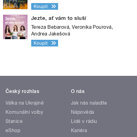
Koupit
Jezte, ať vám to sluší
Tereza Bebarová, Veronika Pourová,
Andrea Jakešová
Koupit
Český rozhlas
O nás
Válka na Ukrajině
Jak nás naladíte
Komunální volby
Nápověda
Stanice
Lidé v rádiu
eShop
Kariéra