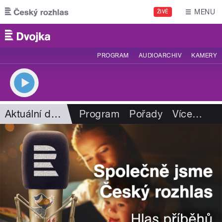
Přejít k hlavnímu obsahu
MENU
ŽIVĚ
PROGRAM
AUDIOARCHIV
KAMERY
Aktuální dění
Program
Pořady
Více
…