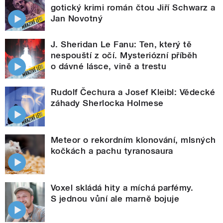
gotický krimi román čtou Jiří Schwarz a
Jan Novotný
J. Sheridan Le Fanu: Ten, který tě
nespouští z očí. Mysteriózní příběh
o dávné lásce, vině a trestu
Rudolf Čechura a Josef Kleibl: Vědecké
záhady Sherlocka Holmese
Meteor o rekordním klonování, mlsných
kočkách a pachu tyranosaura
Voxel skládá hity a míchá parfémy.
S jednou vůní ale marně bojuje