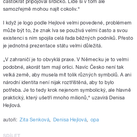
častokrát připojoval srdíčko. Lidé si v tom ale
samozřejmě mohou najít cokoliv.“
I když je logo podle Hejlové velmi povedené, problémem
může být to, že znak lva se používá velmi často a svou
existenci s ním spojila celá řada běžných podniků. Přesto
je jednotná prezentace státu velmi důležitá.
„V zahraničí je to obvyklá praxe. V Německu je to velmi
podobné, akorát tam mají orlici. Navíc Česko není tak
velká země, aby musela mít tolik různých symbolů. A ani
národní identita není nijak roztříštěná, aby to bylo
potřeba. Je to tedy krok nejenom symbolický, ale hlavně
praktický, který ušetří mnoho milionů,“ uzavírá Denisa
Hejlová.
autoři:
Zita Senková
,
Denisa Hejlová
,
opa