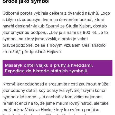
Srdce jako symbol
Odborná porota vybírala celkem z dvanácti návrhů. Logo
s bílým dvouocasým lvem na červeném pozadí, které
navrhl
designér Jakub Spurný ze Studia Najbrt,
dostalo
jednomyslnou podporu. „Lev je s námi už 800 let. Je to
symbol, na který jsme zvyklí, a proto je velmi
pravděpodobné, že se s novým vizuálem Češi snadno
ztotožní,“ předpokládá Hejlová.
Masaryk chtěl vlajku s pruhy a hvězdami.
Expedice do historie státních symbolů
Kromě jednoduchosti a srozumitelnosti zaujmout může i
jednoduchý detail, kdy ocasy lva vytvářejí svými konci
symbolické srdce. „Já osobně v tom vidím nejenom
reminiscenci na to, že jsme mírumilovný národ, ale také
malý odkaz Václava Havla, který ke svému podpisu