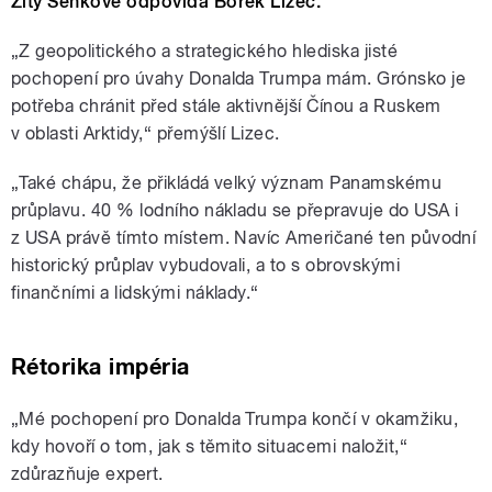
Zity Senkové odpovídá Bořek Lizec.
„Z geopolitického a strategického hlediska jisté
pochopení pro úvahy Donalda Trumpa mám. Grónsko je
potřeba chránit před stále aktivnější Čínou a Ruskem
v oblasti Arktidy,“ přemýšlí Lizec.
„Také chápu, že přikládá velký význam Panamskému
průplavu. 40 % lodního nákladu se přepravuje do USA i
z USA právě tímto místem. Navíc Američané ten původní
historický průplav vybudovali, a to s obrovskými
finančními a lidskými náklady.“
Rétorika impéria
„Mé pochopení pro Donalda Trumpa končí v okamžiku,
kdy hovoří o tom, jak s těmito situacemi naložit,“
zdůrazňuje expert.