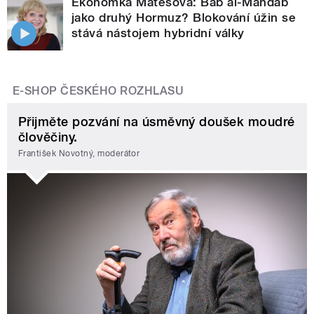
Ekonomka Matesová: Báb al-Mandab
jako druhý Hormuz? Blokování úžin se
stává nástojem hybridní války
E-SHOP ČESKÉHO ROZHLASU
Přijměte pozvání na úsměvný doušek moudré
člověčiny.
František Novotný, moderátor