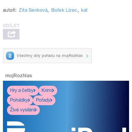
autoři:
Zita Senková
,
Bořek Lizec
,
kat
Všechny díly pořadu na mujRozhlas
mujRozhlas
Hry a četby
Krimi
Pohádky
Pořady
Živé vysílání