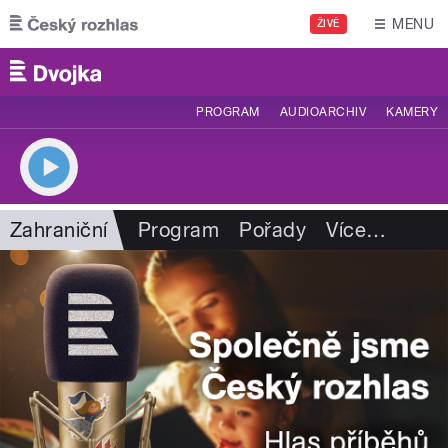
Přejít k hlavnímu obsahu
MENU
ŽIVĚ
PROGRAM
AUDIOARCHIV
KAMERY
Zahraniční
Program
Pořady
Více
…