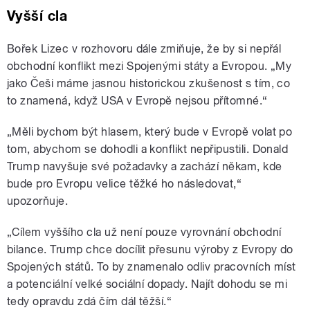
Vyšší cla
Bořek Lizec v rozhovoru dále zmiňuje, že by si nepřál
obchodní konflikt mezi Spojenými státy a Evropou. „My
jako Češi máme jasnou historickou zkušenost s tím, co
to znamená, když USA v Evropě nejsou přítomné.“
„Měli bychom být hlasem, který bude v Evropě volat po
tom, abychom se dohodli a konflikt nepřipustili. Donald
Trump navyšuje své požadavky a zachází někam, kde
bude pro Evropu velice těžké ho následovat,“
upozorňuje.
„Cílem vyššího cla už není pouze vyrovnání obchodní
bilance. Trump chce docílit přesunu výroby z Evropy do
Spojených států. To by znamenalo odliv pracovních míst
a potenciální velké sociální dopady. Najít dohodu se mi
tedy opravdu zdá čím dál těžší.“