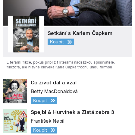
Setkání s Karlem Čapkem
Koupit
Literární fikce, pokus přiblížit literární nadsázkou spisovatele,
filozofa, ale hlavně člověka Karla Čapka trochu jinou formou.
Co život dal a vzal
Betty MacDonaldová
Koupit
Spejbl & Hurvínek a Zlatá zebra 3
František Nepil
Koupit