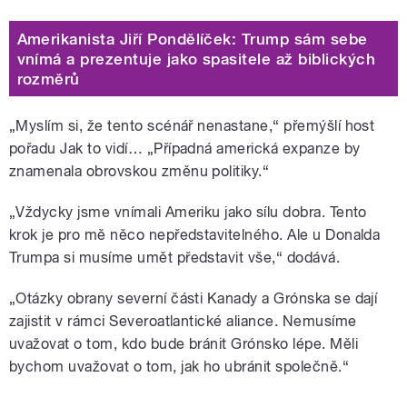
Amerikanista Jiří Pondělíček: Trump sám sebe
vnímá a prezentuje jako spasitele až biblických
rozměrů
„Myslím si, že tento scénář nenastane,“ přemýšlí host
pořadu Jak to vidí… „Případná americká expanze by
znamenala obrovskou změnu politiky.“
„Vždycky jsme vnímali Ameriku jako sílu dobra. Tento
krok je pro mě něco nepředstavitelného. Ale u Donalda
Trumpa si musíme umět představit vše,“ dodává.
„Otázky obrany severní části Kanady a Grónska se dají
zajistit v rámci Severoatlantické aliance. Nemusíme
uvažovat o tom, kdo bude bránit Grónsko lépe. Měli
bychom uvažovat o tom, jak ho ubránit společně.“