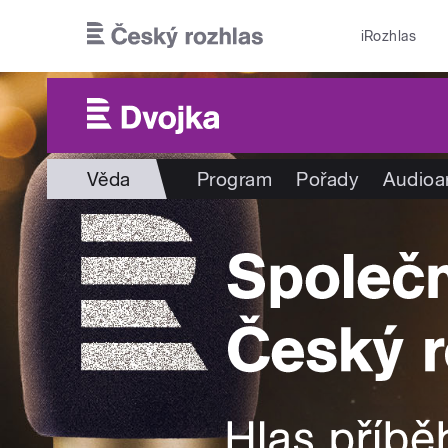
Přejít k hlavnímu obsahu
iRozhlas
Věda
Program
Pořady
Audioa