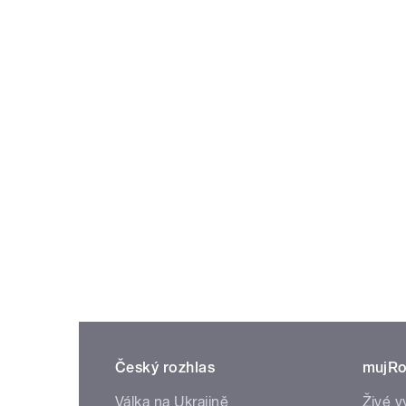
Český rozhlas
mujRo
Válka na Ukrajině
Živé v