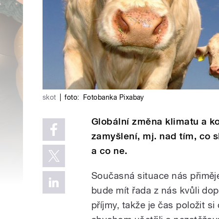
skot
|
foto:
Fotobanka Pixabay
Globální změna klimatu a ko
zamyšlení, mj. nad tím, co
a co ne.
Současná situace nás přiměje
bude mít řada z nás kvůli 
příjmy, takže je čas položit si