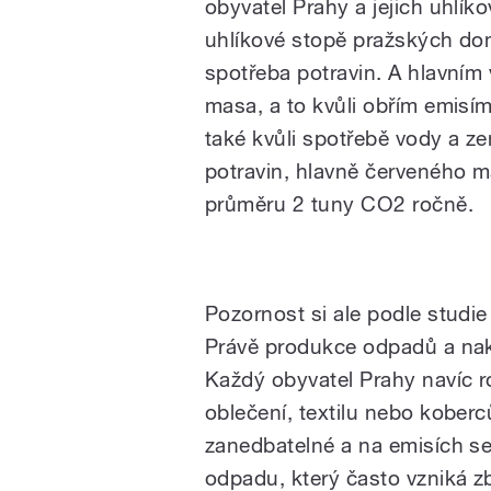
obyvatel Prahy a jejich uhlí
uhlíkové stopě pražských domá
spotřeba potravin. A hlavní
masa, a to kvůli obřím emisím
také kvůli spotřebě vody a 
potravin, hlavně červeného m
průměru 2 tuny CO2 ročně.
Pozornost si ale podle studie
Právě produkce odpadů a nakl
Každý obyvatel Prahy navíc 
oblečení, textilu nebo kober
zanedbatelné a na emisích se
odpadu, který často vzniká