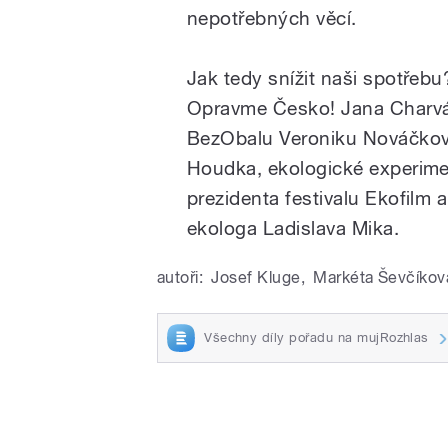
nepotřebných věcí.
Jak tedy snížit naši spotřebu
Opravme Česko! Jana Charvát
BezObalu Veroniku Nováčko
Houdka, ekologické experime
prezidenta festivalu Ekofilm 
ekologa Ladislava Mika.
autoři:
Josef Kluge
,
Markéta Ševčíkov
Všechny díly pořadu na mujRozhlas