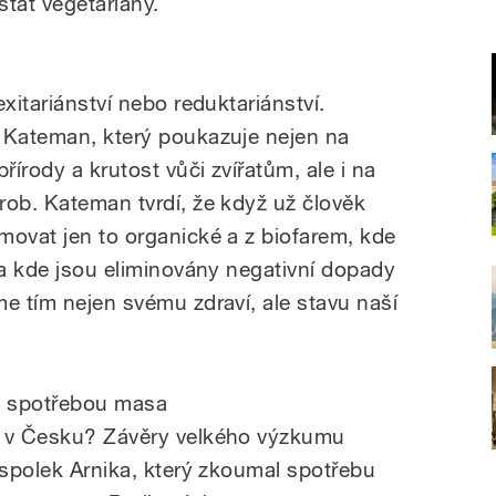
tát vegetariány.
xitariánství nebo reduktariánství.
 Kateman, který poukazuje nejen na
řírody a krutost vůči zvířatům, ale i na
rob. Kateman tvrdí, že když už člověk
movat jen to organické a z biofarem, kde
 a kde jsou eliminovány negativní dopady
e tím nejen svému zdraví, ale stavu naší
tu spotřebou masa
u v Česku? Závěry velkého výzkumu
 spolek Arnika, který zkoumal spotřebu