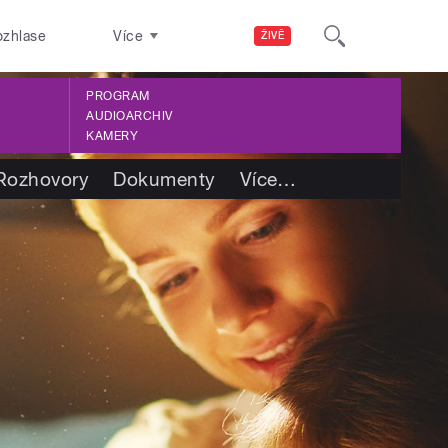
ozhlase
Více
ŽIVĚ
PROGRAM
AUDIOARCHIV
KAMERY
Rozhovory
Dokumenty
Více
…