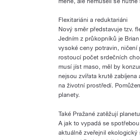
méně, ale nemuseli se nutně s
Flexitariáni a reduktariáni
Nový směr představuje tzv. fle
Jedním z průkopníků je Brian
vysoké ceny potravin, ničení p
rostoucí počet srdečních cho
musí jíst maso, měl by konzu
nejsou zvířata krutě zabíjena
na životní prostředí. Pomůžem
planety.
Také Pražané zatěžují plane
A jak to vypadá se spotřebo
aktuálně zveřejnil ekologický