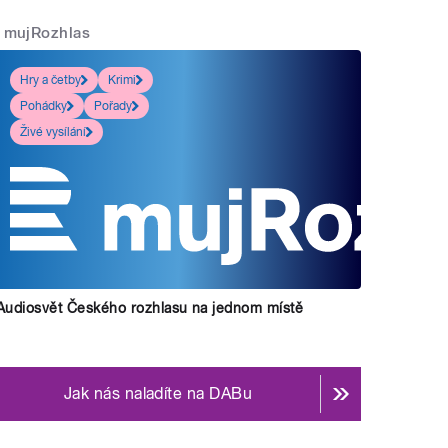
mujRozhlas
Hry a četby
Krimi
Pohádky
Pořady
Živé vysílání
Audiosvět Českého rozhlasu na jednom místě
Jak nás naladíte na DABu