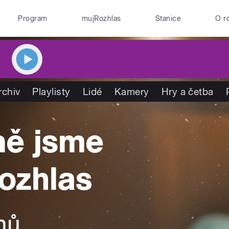
Program
mujRozhlas
Stanice
O r
rchiv
Playlisty
Lidé
Kamery
Hry a četba