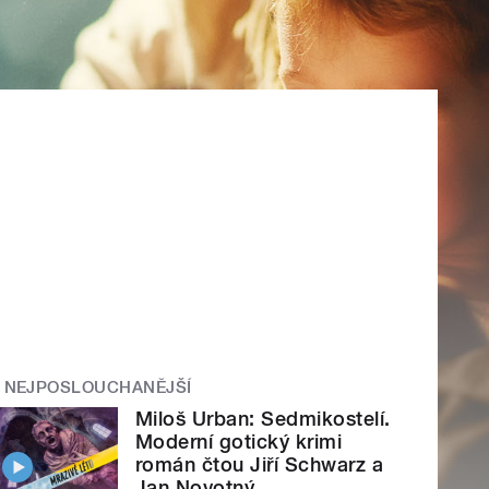
NEJPOSLOUCHANĚJŠÍ
Miloš Urban: Sedmikostelí.
Moderní gotický krimi
román čtou Jiří Schwarz a
Jan Novotný