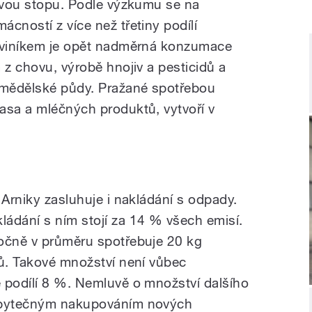
kovou stopu. Podle výzkumu se na
cností z více než třetiny podílí
m viníkem je opět nadměrná konzumace
 z chovu, výrobě hnojiv a pesticidů a
zemědělské půdy. Pražané spotřebou
asa a mléčných produktů, vytvoří v
 Arniky zasluhuje i nakládání s odpady.
ádání s ním stojí za 14 % všech emisí.
ročně v průměru spotřebuje 20 kg
ců. Takové množství není vůbec
 podílí 8 %. Nemluvě o množství dalšího
 zbytečným nakupováním nových