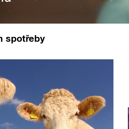
m spotřeby