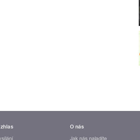
zhlas
O nás
ysílání
Jak nás naladíte