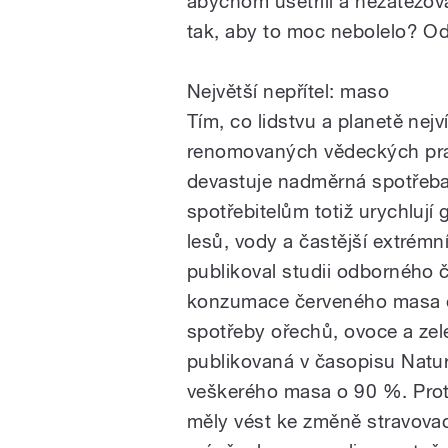
abychom ušetřili a nezatěžov
tak, aby to moc nebolelo? Od
Největší nepřítel: maso
Tím, co lidstvu a planetě nej
renomovaných vědeckých pracov
devastuje nadměrná spotřeba
spotřebitelům totiž urychlují
lesů, vody a častější extrémn
publikoval studii odborného 
konzumace červeného masa o 
spotřeby ořechů, ovoce a zele
publikovaná v časopisu Natu
veškerého masa o 90 %. Proto 
měly vést ke změně stravovac