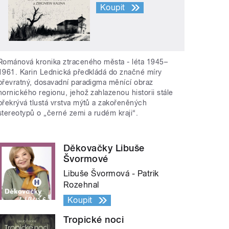
Koupit
Románová kronika ztraceného města - léta 1945–
1961. Karin Lednická předkládá do značné míry
převratný, dosavadní paradigma měnící obraz
hornického regionu, jehož zahlazenou historii stále
překrývá tlustá vrstva mýtů a zakořeněných
stereotypů o „černé zemi a rudém kraji“.
Děkovačky Libuše
Švormové
Libuše Švormová - Patrik
Rozehnal
Koupit
Tropické noci