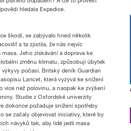
ali planetu odpadem? A lze to provést
povědi hledala Expedice.
více škodí, se zabývalo hned několik
išť a ta zjistila, že nás nejvíc
 masa. Jeho získávání a doprava ke
 globální změnu klimatu, způsobují úbytek
í výkyvy počasí. Britský deník Guardian
časopisu Lancet, která vyzývá ke snížení
více než polovinu, a naopak ke zvýšení
niny. Studie z Oxfordské univerzity
re dokonce požaduje snížení spotřeby
se začaly objevovat iniciativy, které by
ích návyků tak, aby lidé jedli masa