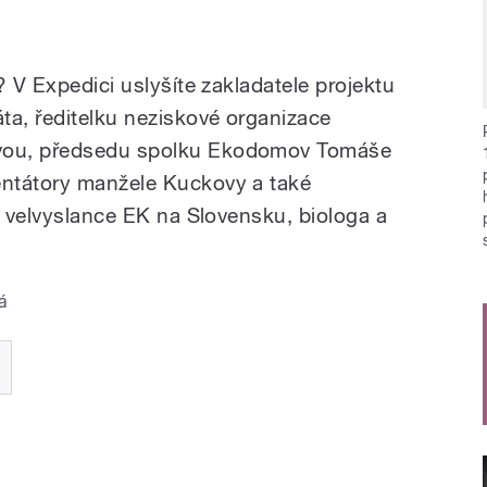
? V Expedici uslyšíte zakladatele projektu
a, ředitelku neziskové organizace
vou, předsedu spolku Ekodomov Tomáše
ntátory manžele Kuckovy a také
a velvyslance EK na Slovensku, biologa a
á