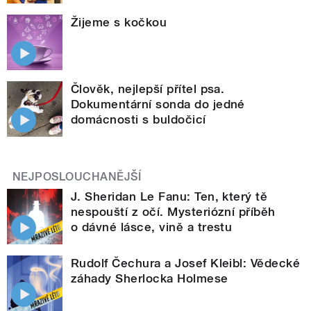
Žijeme s kočkou
Člověk, nejlepší přítel psa.
Dokumentární sonda do jedné
domácnosti s buldočicí
NEJPOSLOUCHANĚJŠÍ
J. Sheridan Le Fanu: Ten, který tě
nespouští z očí. Mysteriózní příběh
o dávné lásce, vině a trestu
Rudolf Čechura a Josef Kleibl: Vědecké
záhady Sherlocka Holmese