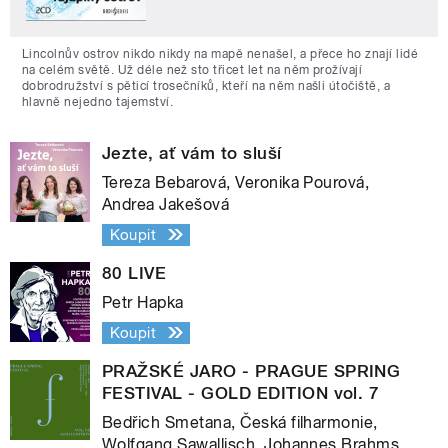
Lincolnův ostrov nikdo nikdy na mapě nenašel, a přece ho znají lidé
na celém světě. Už déle než sto třicet let na něm prožívají
dobrodružství s pěticí trosečníků, kteří na něm našli útočiště, a
hlavně nejedno tajemství.
Jezte, ať vám to sluší
Tereza Bebarová, Veronika Pourová,
Andrea Jakešová
Koupit
80 LIVE
Petr Hapka
Koupit
PRAŽSKÉ JARO - PRAGUE SPRING
FESTIVAL - GOLD EDITION vol. 7
Bedřich Smetana, Česká filharmonie,
Wolfgang Sawallisch, Johannes Brahms,