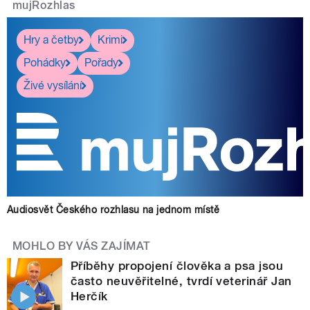
mujRozhlas
Hry a četby
Krimi
Pohádky
Pořady
Živé vysílání
Audiosvět Českého rozhlasu na jednom místě
MOHLO BY VÁS ZAJÍMAT
Příběhy propojení člověka a psa jsou
často neuvěřitelné, tvrdí veterinář Jan
Herčík