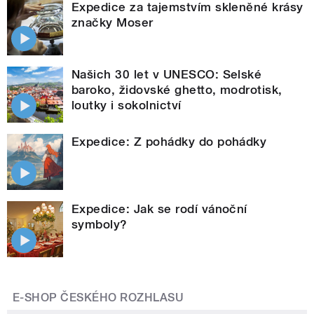
Expedice za tajemstvím skleněné krásy
značky Moser
Našich 30 let v UNESCO: Selské
baroko, židovské ghetto, modrotisk,
loutky i sokolnictví
Expedice: Z pohádky do pohádky
Expedice: Jak se rodí vánoční
symboly?
E-SHOP ČESKÉHO ROZHLASU