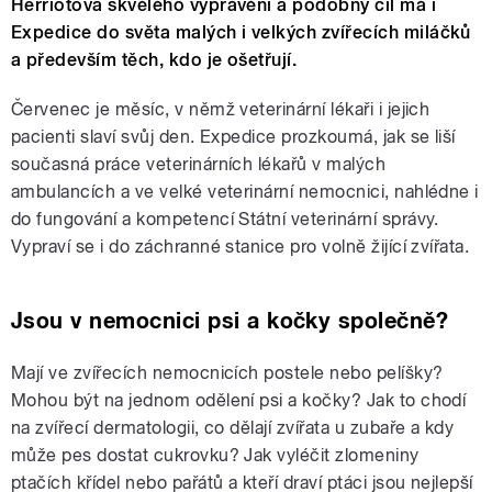
Herriotova skvělého vyprávění a podobný cíl má i
Expedice do světa malých i velkých zvířecích miláčků
a především těch, kdo je ošetřují.
Červenec je měsíc, v němž veterinární lékaři i jejich
pacienti slaví svůj den. Expedice prozkoumá, jak se liší
současná práce veterinárních lékařů v malých
ambulancích a ve velké veterinární nemocnici, nahlédne i
do fungování a kompetencí Státní veterinární správy.
Vypraví se i do záchranné stanice pro volně žijící zvířata.
Jsou v nemocnici psi a kočky společně?
Mají ve zvířecích nemocnicích postele nebo pelíšky?
Mohou být na jednom odělení psi a kočky? Jak to chodí
na zvířecí dermatologii, co dělají zvířata u zubaře a kdy
může pes dostat cukrovku? Jak vyléčit zlomeniny
ptačích křídel nebo pařátů a kteří draví ptáci jsou nejlepší