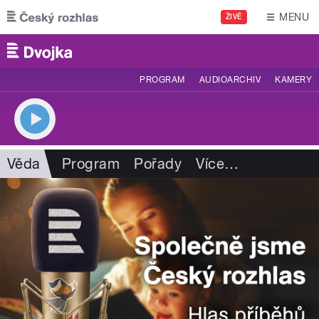
Přejít k hlavnímu obsahu
MENU
ŽIVĚ
PROGRAM
AUDIOARCHIV
KAMERY
Věda
Program
Pořady
Více
…