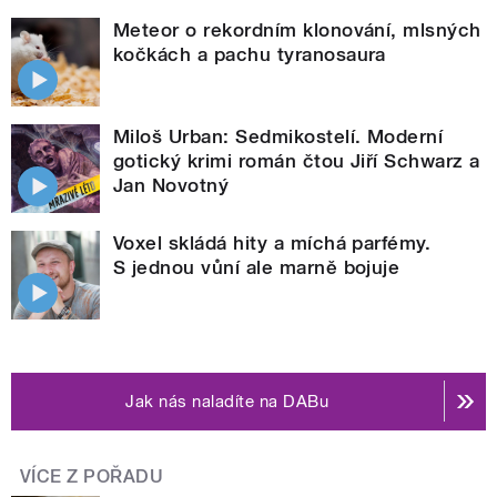
Meteor o rekordním klonování, mlsných
kočkách a pachu tyranosaura
Miloš Urban: Sedmikostelí. Moderní
gotický krimi román čtou Jiří Schwarz a
Jan Novotný
Voxel skládá hity a míchá parfémy.
S jednou vůní ale marně bojuje
Jak nás naladíte na DABu
VÍCE Z POŘADU