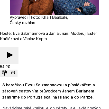
Vypravěči | Foto:
Khalil Baalbaki
,
Český rozhlas
Hosté: Eva Salzmannová a Jan Burian. Moderují Ester
Kočičková a Václav Kopta
54:20
S herečkou Evou Salzmannovou a písničkářem a
zároveň cestovním průvodcem Janem Burianem
zamíříme do Portugalska, na Island a do Paříže.
Navštívíme také krajinu jejich dětství, ale i svět nových