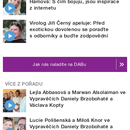
Hámová: S čím bojuju, jsou inspirace
z internetu
Virolog Jiří Černý apeluje: Před
exotickou dovolenou se poraďte
s odborníky a buďte zodpovědní
Jak nás naladíte na DABu
VÍCE Z POŘADU
Lejla Abbasová a Marwan Alsolaiman ve
Vypravěčích Daniely Brzobohaté a
Václava Kopty
Lucie Polišenská a Miloš Knor ve
Vypravěčích Daniely Brzobohaté a