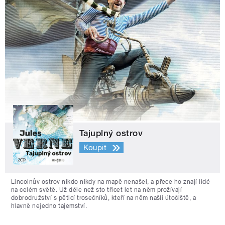
Tajuplný ostrov
Koupit
Lincolnův ostrov nikdo nikdy na mapě nenašel, a přece ho znají lidé
na celém světě. Už déle než sto třicet let na něm prožívají
dobrodružství s pěticí trosečníků, kteří na něm našli útočiště, a
hlavně nejedno tajemství.