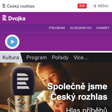
Přejít k hlavnímu obsahu
MENU
ŽIVĚ
PROGRAM
AUDIOARCHIV
KAMERY
Kultura
Program
Pořady
Více
…