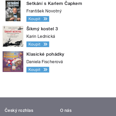
Setkání s Karlem Čapkem
František Novotný
Koupit
Šikmý kostel 3
Karin Lednická
Koupit
Klasické pohádky
Daniela Fischerová
Koupit
Český rozhlas
O nás