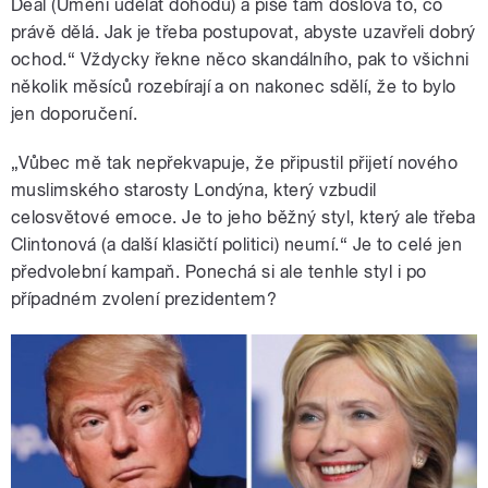
Deal (Umění udělat dohodu) a píše tam doslova to, co
právě dělá. Jak je třeba postupovat, abyste uzavřeli dobrý
ochod.“ Vždycky řekne něco skandálního, pak to všichni
několik měsíců rozebírají a on nakonec sdělí, že to bylo
jen doporučení.
„Vůbec mě tak nepřekvapuje, že připustil přijetí nového
muslimského starosty Londýna, který vzbudil
celosvětové emoce. Je to jeho běžný styl, který ale třeba
Clintonová (a další klasičtí politici) neumí.“ Je to celé jen
předvolební kampaň. Ponechá si ale tenhle styl i po
případném zvolení prezidentem?