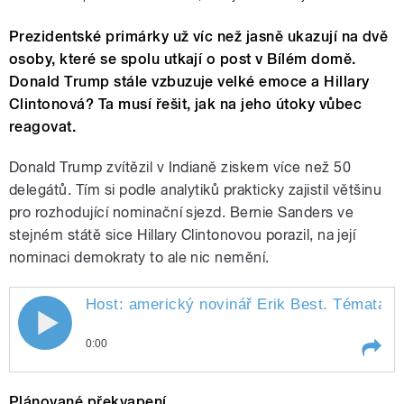
Prezidentské primárky už víc než jasně ukazují na dvě
osoby, které se spolu utkají o post v Bílém domě.
Donald Trump stále vzbuzuje velké emoce a Hillary
Clintonová? Ta musí řešit, jak na jeho útoky vůbec
reagovat.
Donald Trump zvítězil v Indianě ziskem více než 50
delegátů. Tím si podle analytiků prakticky zajistil většinu
pro rozhodující nominační sjezd. Bernie Sanders ve
stejném státě sice Hillary Clintonovou porazil, na její
nominaci demokraty to ale nic nemění.
Host: americký novinář Erik Best. Témata: 
0:00
Play /
Senková.
Host: americký novinář Erik Best.
Plánované překvapení