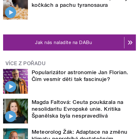
kočkách a pachu tyranosaura
Jak nás naladíte na DABu
VÍCE Z POŘADU
Popularizátor astronomie Jan Florian.
Čím vesmír děti tak fascinuje?
Magda Faltová: Ceuta poukázala na
nesolidaritu Evropské unie. Kritika
Španělska byla nespravedlivá
Meteorolog Žák: Adaptace na změnu
klimatu neprobíhá dostatečným