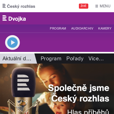
Přejít k hlavnímu obsahu
MENU
ŽIVĚ
PROGRAM
AUDIOARCHIV
KAMERY
Aktuální dění
Program
Pořady
Více
…