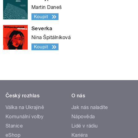
Martin Daneš
Koupit
Severka
Nina Špitálníková
Koupit
Český rozhlas
O nás
Válka na Ukrajině
Jak nás naladíte
Komunální volby
Nápověda
Stanice
Lidé v rádiu
eShop
Kariéra