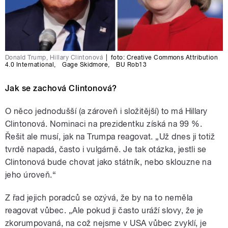
Donald Trump, Hillary Clintonová
|
foto:
Creative Commons Attribution
4.0 International
,
Gage Skidmore
,
BU Rob13
Jak se zachová Clintonová?
O něco jednodušší (a zároveň i složitější) to má Hillary
Clintonová. Nominaci na prezidentku získá na 99 %.
Řešit ale musí, jak na Trumpa reagovat. „Už dnes ji totiž
tvrdě napadá, často i vulgárně. Je tak otázka, jestli se
Clintonová bude chovat jako státník, nebo sklouzne na
jeho úroveň.“
Z řad jejich poradců se ozývá, že by na to neměla
reagovat vůbec. „Ale pokud ji často uráží slovy, že je
zkorumpovaná, na což nejsme v USA vůbec zvyklí, je