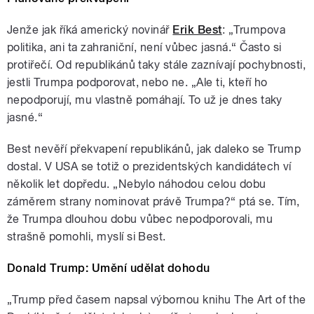
Témata: význam cesty prezidenta
USA do Hirošimy, volby
amerického prezidenta,
Jenže jak říká americký novinář
Erik Best
: „Trumpova
muslimský londýnský starosta,
politika, ani ta zahraniční, není vůbec jasná.“ Často si
čeká nás zestátnění ČT a dalších
protiřečí. Od republikánů taky stále zaznívají pochybnosti,
podniků nebo bytů? Moderuje
Zita
jestli Trumpa podporovat, nebo ne. „Ale ti, kteří ho
nepodporují, mu vlastně pomáhají. To už je dnes taky
jasné.“
pause
Best nevěří překvapení republikánů, jak daleko se Trump
dostal. V USA se totiž o prezidentských kandidátech ví
několik let dopředu. „Nebylo náhodou celou dobu
záměrem strany nominovat právě Trumpa?“ ptá se. Tím,
že Trumpa dlouhou dobu vůbec nepodporovali, mu
strašně pomohli, myslí si Best.
Donald Trump: Umění udělat dohodu
„Trump před časem napsal výbornou knihu The Art of the