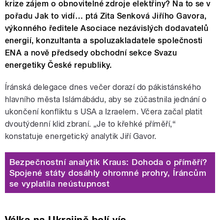
krize zájem o obnovitelné zdroje elektřiny? Na to se v
pořadu Jak to vidí… ptá Zita Senková Jiřího Gavora,
výkonného ředitele Asociace nezávislých dodavatelů
energií, konzultanta a spoluzakladatele společnosti
ENA a nově předsedy obchodní sekce Svazu
energetiky České republiky.
Íránská delegace dnes večer dorazí do pákistánského
hlavního města Islámábádu, aby se zúčastnila jednání o
ukončení konfliktu s USA a Izraelem. Včera začal platit
dvoutýdenní klid zbraní. „Je to křehké příměří,“
konstatuje energetický analytik Jiří Gavor.
Bezpečnostní analytik Kraus: Dohoda o příměří?
Spojené státy dosáhly ohromné prohry, Íráncům
se vyplatila neústupnost