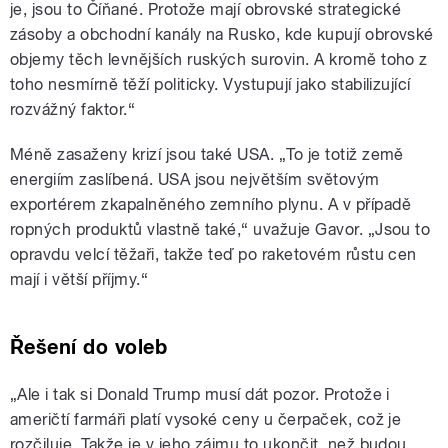
je, jsou to Číňané. Protože mají obrovské strategické
zásoby a obchodní kanály na Rusko, kde kupují obrovské
objemy těch levnějších ruských surovin. A kromě toho z
toho nesmírně těží politicky. Vystupují jako stabilizující
rozvážný faktor.“
Méně zasaženy krizí jsou také USA. „To je totiž země
energiím zaslíbená. USA jsou největším světovým
exportérem zkapalněného zemního plynu. A v případě
ropných produktů vlastně také,“ uvažuje Gavor. „Jsou to
opravdu velcí těžaři, takže teď po raketovém růstu cen
mají i větší příjmy.“
Řešení do voleb
„Ale i tak si Donald Trump musí dát pozor. Protože i
američtí farmáři platí vysoké ceny u čerpaček, což je
rozčiluje. Takže je v jeho zájmu to ukončit, než budou