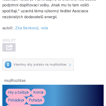
podzimní doplňovací volby. Jinak mu to tam voliči
spočítají,“ uzavírá téma výkonný ředitel Asociace
nezávislých dodavatelů energií.
autoři:
Zita Senková
,
rota
Všechny díly pořadu na mujRozhlas
mujRozhlas
Hry a četby
Krimi
Pohádky
Pořady