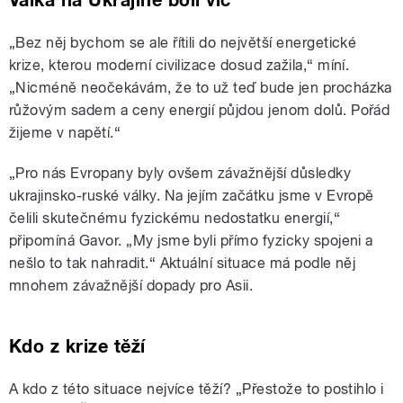
Válka na Ukrajině bolí víc
„Bez něj bychom se ale řítili do největší energetické
krize, kterou moderní civilizace dosud zažila,“ míní.
„Nicméně neočekávám, že to už teď bude jen procházka
růžovým sadem a ceny energií půjdou jenom dolů. Pořád
žijeme v napětí.“
„Pro nás Evropany byly ovšem závažnější důsledky
ukrajinsko-ruské války. Na jejím začátku jsme v Evropě
čelili skutečnému fyzickému nedostatku energií,“
připomíná Gavor. „My jsme byli přímo fyzicky spojeni a
nešlo to tak nahradit.“ Aktuální situace má podle něj
mnohem závažnější dopady pro Asii.
Kdo z krize těží
A kdo z této situace nejvíce těží? „Přestože to postihlo i