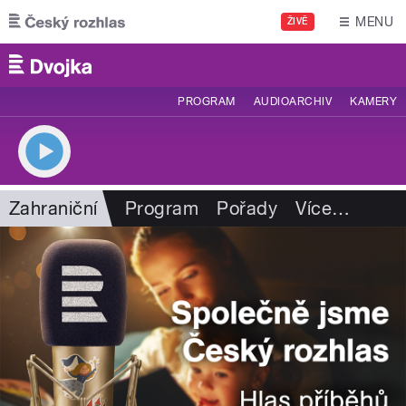
Přejít k hlavnímu obsahu
MENU
ŽIVĚ
PROGRAM
AUDIOARCHIV
KAMERY
Zahraniční
Program
Pořady
Více
…